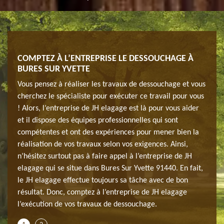
H
COMPTEZ À L’ENTREPRISE LE DESSOUCHAGE À
FAI
BURES SUR YVETTE
ELA
age
Vous pensez à réaliser les travaux de dessouchage et vous
Pour 
cherchez le spécialiste pour exécuter ce travail pour vous
réuss
! Alors, l’entreprise de JH elagage est là pour vous aider
elaga
e à
et il dispose des équipes professionnelles qui sont
condi
vez
compétentes et ont des expériences pour mener bien la
nos c
dans
réalisation de vos travaux selon vos exigences. Ainsi,
dans 
ans
n’hésitez surtout pas à faire appel à l’entreprise de JH
cette
otre
elagage qui se situe dans Bures Sur Yvette 91440. En fait,
engag
e
le JH elagage effectue toujours sa tâche avec de bon
bon e
résultat. Donc, comptez à l’entreprise de JH elagage
91440
l’exécution de vos travaux de dessouchage.