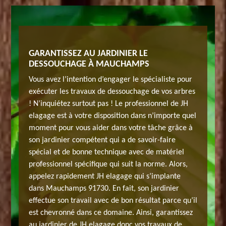
RMANTE
GARANTISSEZ AU JARDINIER LE
SOCIÉ
DESSOUCHAGE À MAUCHAMPS
SUR 91
 en
Vous avez l’intention d’engager le spécialiste pour
Avez-vou
ans le
exécuter les travaux de dessouchage de vos arbres
travaux 
de votre
! N’inquiétez surtout pas ! Le professionnel de JH
but de s
s à
elagage est à votre disposition dans n’importe quel
arbre ? 
puis des
moment pour vous aider dans votre tâche grâce à
Mauchamp
alisée
son jardinier compétent qui a de savoir-faire
années, 
sure une
spécial et de bonne technique avec de matériel
en trava
rs
professionnel spécifique qui suit la norme. Alors,
garantie
és,
appelez rapidement JH elagage qui s’implante
rassuran
urez
dans Mauchamps 91730. En fait, son jardinier
toutes l
 pour
effectue son travail avec de bon résultat parce qu’il
après so
est chevronné dans ce domaine. Ainsi, garantissez
une proc
au jardinier de JH elagage donc vos travaux de