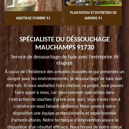
PLANTATION ET ENTRETIEN DE
TTAGE D'ARBRE 91
JARDINS 91
TAILLE 
SPÉCIALISTE DU DÉSSOUCHAGE
MAUCHAMPS 91730
Service de dessouchage de haie avec l’entreprise JH
elagage
À cause de l’existence des arbustes malades et qui présentes un
danger pour les environnements, le dessouchage de haie doit
être fait. Si vous souhaitez faire réaliser ce projet, vous pouvez
faire appel à nous, car nous sommes spécialisés dans
l’extraction de souches d’arbre avec soin. Vous n’avez rien à
craindre en nous faisant confiance. Nous avons à votre
disposition une équipe professionnelle et expérimentée
d’arboricultures. Notre technique d’intervention assure la
disposition d’un résultat efficace. Nous ferons de notre mieux