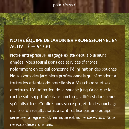
pour réussir.
 DES
NOTRE ÉQUIPE DE JARDINIER PROFESSIONNEL EN
FAIR
ACTIVITÉ — 91730
PRO
e
Notre entreprise JH elagage existe depuis plusieurs
Le fa
iter
années. Nous fournissons des services d'arbres,
étape
soin
notamment en ce qui concerne l'élimination des souches.
des a
de
Nous avons des jardiniers professionnels qui répondent à
de la
 et
toutes les attentes de nos clients à Mauchamps et ses
l’exp
age
alentours. L'élimination de la souche jusqu'à ce que la
soign
re.
racine soit supprimée dans son intégralité est dans leurs
pour 
spécialisations. Confiez-nous votre projet de dessouchage
Notre
d’arbre, un résultat satisfaisant réalisé par une équipe
effic
sérieuse, allègre et dynamique est au rendez-vous. Nous
ne vous décevrons pas.