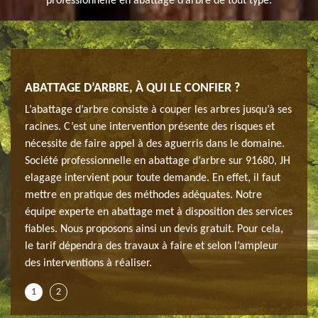
professionnelle en abattage d’arbre de tout type.
ABATTAGE D’ARBRE, À QUI LE CONFIER ?
ABAT
s et
L’abattage d’arbre consiste à couper les arbres jusqu’à ses
Pour 
racines. C’est une intervention présente des risques et
des m
nécessite de faire appel à des aguerris dans le domaine.
facil
ge
Société professionnelle en abattage d’arbre sur 91680, JH
matér
 un
elagage intervient pour toute demande. En effet, il faut
d’arb
ce
mettre en pratique des méthodes adéquates. Notre
arbre
ttage
équipe experte en abattage met à disposition des services
qu’il
fiables. Nous proposons ainsi un devis gratuit. Pour cela,
d’arb
le tarif dépendra des travaux à faire et selon l’ampleur
elaga
des interventions à réaliser.
concu
1
2