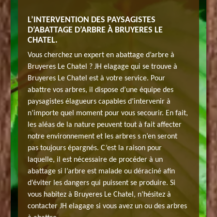
 ?
L’INTERVENTION DES PAYSAGISTES
À QUI 
D’ABATTAGE D’ARBRE À BRUYERES LE
’abattage
En plus 
CHATEL.
 afin de
d’arbre 
Vous cherchez un expert en abattage d’arbre à
JH
réaliser
Bruyeres Le Chatel ? JH elagage qui se trouve à
éalise
elagage 
Bruyeres Le Chatel est à votre service. Pour
i un
tout aba
abattre vos arbres, il dispose d’une équipe des
’est qu’il
arbre de 
paysagistes élagueurs capables d’intervenir à
, notre
doit êtr
n’importe quel moment pour vous secourir. En fait,
es
équipe r
les aléas de la nature peuvent tout à fait affecter
e demande
interven
notre environnement et les arbres s n’en seront
tre
en abatt
pas toujours épargnés. C’est la raison pour
s 91680
équipe i
laquelle, il est nécessaire de procéder à un
aux envi
abattage si l’arbre est malade ou déraciné afin
d’éviter les dangers qui puissent se produire. Si
vous habitez à Bruyeres Le Chatel, n’hésitez à
contacter JH elagage si vous avez un ou des arbres