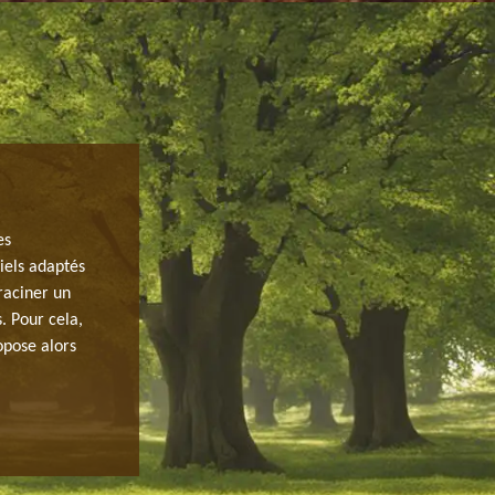
COÛT D’UN ABATTAGE D’ARBRE SUR
es
Pour toutes demandes en travaux d’abattage d’arbre, l’
iels adaptés
abattage d’arbre abordable à tout budget. Ainsi, notre 
éraciner un
de l’arbre à abattre. En effet, l’expertise de notre équ
. Pour cela,
selon les normes. Nous proposons pour cela un tarif co
opose alors
Disposant diverses méthodes dans le cadre du métier, n
cher. Vous pouvez ainsi faire votre demande de devis a