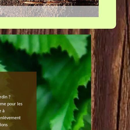
TROUVER UNE SOCIÉTÉ D’ABATTAGE
rdin ?
Si vous êtes à la recherche d’un professionnel en abatta
ême pour les
Congerville est spécialisée pour tous les travaux dans 
e à
réalisons toute demande d’abattage d’arbres. Notre éq
 enlèvement
interventions de qualité et fiable quelle que soit la ten
tions
de ce fait des services fiables en respectant l’environ