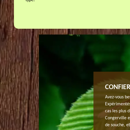
type.
’ABATTAGE À CONGERVILLE
CONFIER
ionnel en abattage, l’entreprise JH elagage à
Avez-vous bes
es travaux dans le cadre. Pour toutes demandes, nous
Expérimentés
arbres. Notre équipe formée et expérimentée assure des
cas les plus 
 que soit la tenue de l’arbre à travailler. Nous proposons
Congerville 
ectant l’environnement et en offrant une réponse capable
de souche, et