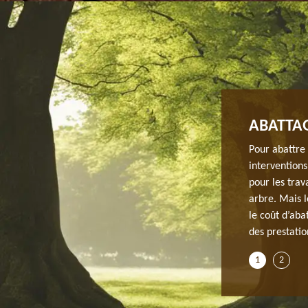
ARBRE SUR 91740
ABATTAG
age d’arbre, l’entreprise JH elagage propose des tarifs
Pour abattre 
t. Ainsi, notre équipe analyse en premier la situation
interventions
ise de notre équipe permet d’accomplir tous les travaux
pour les trav
cela un tarif concurrentiel pour toute demande.
arbre. Mais l
dre du métier, nous pouvons réaliser un abattage pas
le coût d’aba
ande de devis auprès de notre équipe.
des prestatio
1
2