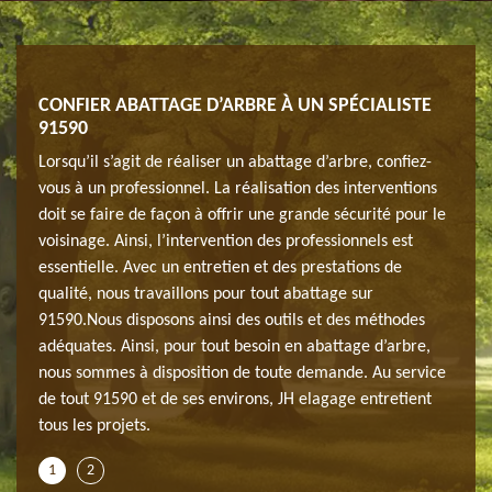
RTE
CONFIER ABATTAGE D’ARBRE À UN SPÉCIALISTE
PRIX
91590
ALAI
0
Lorsqu’il s’agit de réaliser un abattage d’arbre, confiez-
JH el
ibles
vous à un professionnel. La réalisation des interventions
réali
té
doit se faire de façon à offrir une grande sécurité pour le
selon
règles
voisinage. Ainsi, l’intervention des professionnels est
toute
0, les
essentielle. Avec un entretien et des prestations de
de l’
tion.
qualité, nous travaillons pour tout abattage sur
servi
age à
91590.Nous disposons ainsi des outils et des méthodes
Donc,
 ;
adéquates. Ainsi, pour tout besoin en abattage d’arbre,
La Fe
té.
nous sommes à disposition de toute demande. Au service
vous 
de tout 91590 et de ses environs, JH elagage entretient
tous les projets.
1
2