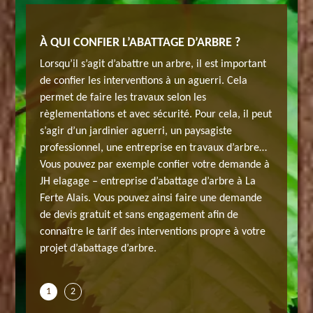
 LA
À QUI CONFIER L’ABATTAGE D’ARBRE ?
TROUVE
FERTE 
Lorsqu’il s’agit d’abattre un arbre, il est important
lagage
Pour vot
de confier les interventions à un aguerri. Cela
propose 
permet de faire les travaux selon les
tarif
interven
règlementations et avec sécurité. Pour cela, il peut
tarif
selon ch
s’agir d’un jardinier aguerri, un paysagiste
ier
précis e
professionnel, une entreprise en travaux d’arbre…
 les
réalise e
Vous pouvez par exemple confier votre demande à
 des
arbres à
JH elagage – entreprise d’abattage d’arbre à La
 Mettant
prestati
Ferte Alais. Vous pouvez ainsi faire une demande
 tout
à dispos
de devis gratuit et sans engagement afin de
se un
91590 et
connaître le tarif des interventions propre à votre
mpétence
tarif co
projet d’abattage d’arbre.
dans le t
1
2