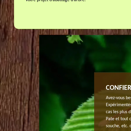
votre projet d’abattage d’arbre.
N ABATTAGE D’ARBRE À LE PLESSIS
CONFIER
Avez-vous bes
Expérimentés
d’arbre à Le Plessis Pate dans le 91220, JH elagage est
cas les plus 
cie d’un jardinier élagueur qui connaît toutes les
Pate et tout
’éviter les dangers qui vous menaces. De plus, son
souche, etc. 
pour respecter vos exigences sur la qualité du travail.