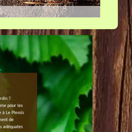
JARDINIER SPÉCIALISTE EN ABATTAGE
PATE.
rdin ?
ême pour les
Pour tout demande et besoin d’abattage d’arbre à Le Ple
e à Le Plessis
à votre disposition. Pour cela, il bénéficie d’un jardinie
ment de
méthodes pour abattre vos arbres afin d’éviter les dang
ns adéquates
jardinier à 91220 se met à votre écoute pour respecter v