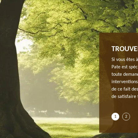
TAGE GRATUIT À LE PLESSIS PATE.
TROUVER
s travaux d’abattage, il est conseillé de faire une
Si vous êtes 
z se préparer pour le budget. En fait, demander un
Pate est spéc
réside à Le Plessis Pate dans le 91220. Alors, pour la
toute demand
à contacter JH elagage si vous habitez à Le Plessis Pate
interventions
estations de qualité irréprochable. Pour la demande de
de ce fait de
 remplir le formulaire et vous aurez votre devis dans
de satisfaire
de.
1
2