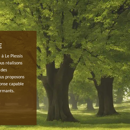
E
OBTENIR UN DEVIS D’ABATTAGE GRAT
 à Le Plessis
Avant que l’entreprise prenne en main vos travaux d’abat
us réalisons
demande de devis afin que vous puissiez se préparer po
 des
devis est gratuit chez JH elagage qui se réside à Le Ples
Nous proposons
réussite de votre projet ; n’hésitez pas à contacter JH e
ponse capable
dans le 91220 afin de bénéficier ses prestations de qua
ormants.
devis, il vous suffit tout simplement de remplir le form
moins de 24 heures après votre demande.