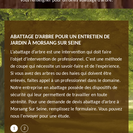
vous renseigner pour un devis abattage d’arbre.
E
ABATTAGE D’ARBRE POUR UN ENTRETIEN DE
JARD
JARDIN À MORSANG SUR SEINE
SUR
de
L’abattage d’arbre est une intervention qui doit faire
Lorsq
st
l’objet d’intervention de professionnel. C'est une méthode
l’aba
de coupe qui nécessite un savoir-faire et de l’expérience.
plus 
 ou
Si vous avez des arbres ou des haies qui doivent être
repré
ttage
enlevés, faites appel à un professionnel dans le domaine.
s’il 
isser
Notre entreprise en abattage possède des dispositifs de
prése
et
sécurité qui leur permettent de travailler en toute
les p
oute
sérénité. Pour une demande de devis abattage d’arbre à
d'avo
Morsang Sur Seine, remplissez le formulaire. Vous pouvez
dema
nous l'envoyer pour une étude.
dispo
1
2