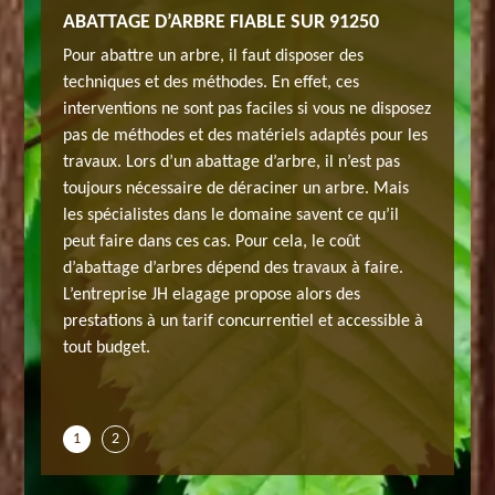
ABATTAGE D’ARBRE FIABLE SUR 91250
FAIRE 
SUR
D’ABAT
Pour abattre un arbre, il faut disposer des
SEINE.
techniques et des méthodes. En effet, ces
e un
En génér
interventions ne sont pas faciles si vous ne disposez
tit arbre.
arbre tou
pas de méthodes et des matériels adaptés pour les
demeurant
Pour ass
travaux. Lors d’un abattage d’arbre, il n’est pas
fre des
à Morsan
toujours nécessaire de déraciner un arbre. Mais
services 
les spécialistes dans le domaine savent ce qu’il
d’abattre
d’abatta
peut faire dans ces cas. Pour cela, le coût
été,
l’arbre 
d’abattage d’arbres dépend des travaux à faire.
our vous
veuillez
L’entreprise JH elagage propose alors des
e savoir
aider à r
prestations à un tarif concurrentiel et accessible à
ques
requis e
tout budget.
ur
d’abatta
effectuer
1
2