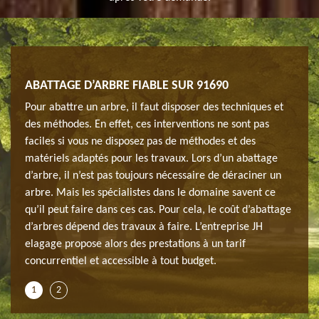
ABATTAGE D’ARBRE FIABLE SUR 91690
QUI 
faite
Pour abattre un arbre, il faut disposer des techniques et
L’aba
des méthodes. En effet, ces interventions ne sont pas
avec 
ttage
faciles si vous ne disposez pas de méthodes et des
elaga
matériels adaptés pour les travaux. Lors d’un abattage
d’arb
vaux à
d’arbre, il n’est pas toujours nécessaire de déraciner un
racin
rira
arbre. Mais les spécialistes dans le domaine savent ce
un pr
qu’il peut faire dans ces cas. Pour cela, le coût d’abattage
plus 
ures
d’arbres dépend des travaux à faire. L’entreprise JH
profe
fait
elagage propose alors des prestations à un tarif
métho
concurrentiel et accessible à tout budget.
impor
1
2