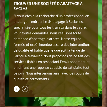
 ?
TROUVER UNE SOCIÉTÉ D’ABATTAGE À
À QUI 
SACLAS
mportant
Lorsqu’il
Si vous êtes à la recherche d’un professionnel en
Cela
de confi
abattage, l’entreprise JH elagage à Saclas est
permet d
spécialisée pour tous les travaux dans le cadre.
, il peut
règlemen
Pour toutes demandes, nous réalisons toute
s’agir d’
demande d’abattage d’arbres. Notre équipe
d’arbre…
professi
formée et expérimentée assure des interventions
emande à
Vous pou
de qualité et fiable quelle que soit la tenue de
e à
JH elaga
l’arbre à travailler. Nous proposons de ce fait des
de de
Saclas. 
services fiables en respectant l’environnement et
connaître
devis gr
en offrant une réponse capable de satisfaire tout
ojet
le tarif 
besoin. Nous intervenons ainsi avec des outils de
d’abatta
qualité et performants.
1
2