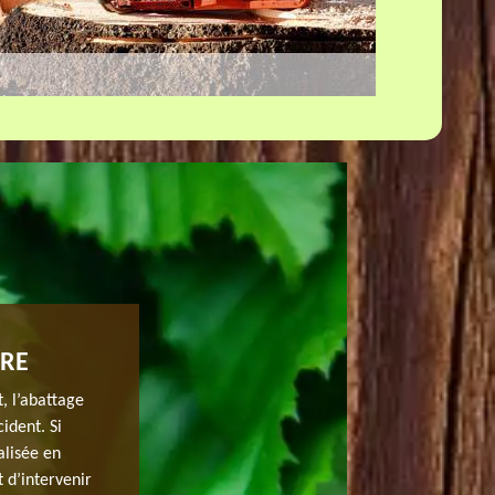
BRE
OBTENIR UN DEVIS D’ABATTAGE GRA
t, l’abattage
Avant que l’entreprise prenne en main vos travaux d’abat
cident. Si
demande de devis afin que vous puissiez se préparer po
alisée en
devis est gratuit chez JH elagage qui se réside à Saint A
 d’intervenir
réussite de votre projet ; n’hésitez pas à contacter JH e