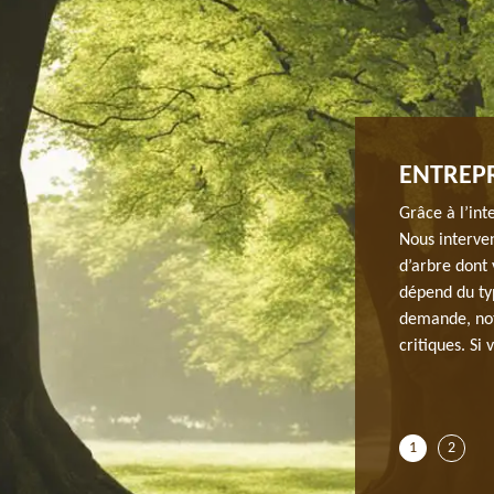
SAGISTES D’ABATTAGE D’ARBRE À
ENTREPR
Grâce à l’int
Nous interven
rbre à Saint Aubin ? JH elagage qui se trouve à Saint
d’arbre dont 
vos arbres, il dispose d’une équipe des paysagistes
dépend du typ
orte quel moment pour vous secourir. En fait, les aléas
demande, not
r notre environnement et les arbres s n’en seront pas
critiques. Si
laquelle, il est nécessaire de procéder à un abattage si
iter les dangers qui puissent se produire. Si vous
cter JH elagage si vous avez un ou des arbres à abattre.
1
2