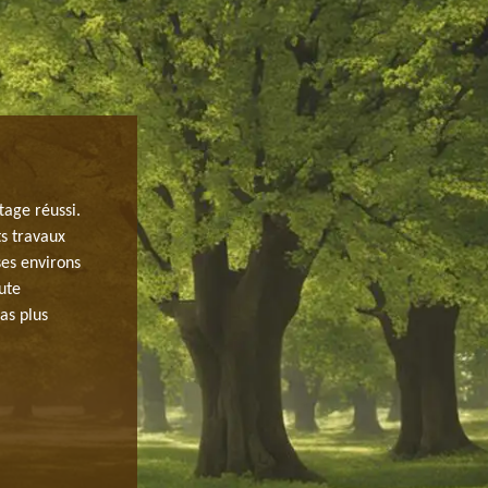
L’INTERVENTION DES PAYSAGISTES 
SAINT AUBIN.
tage réussi.
ts travaux
Vous cherchez un expert en abattage d’arbre à Saint Aub
ses environs
Aubin est à votre service. Pour abattre vos arbres, il d
ute
élagueurs capables d’intervenir à n’importe quel moment
as plus
de la nature peuvent tout à fait affecter notre environn
toujours épargnés. C’est la raison pour laquelle, il est
l’arbre est malade ou déraciné afin d’éviter les dangers 
habitez à Saint Aubin, n’hésitez à contacter JH elagage 