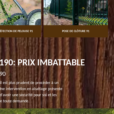
ÉFECTION DE PELOUSE 91
POSE DE CLÔTURE 91
190: PRIX IMBATTABLE
190
 il est plus prudent de procéder à un
. Une intervention en abattage présente
d'avoir une sécurité pour soi et les
de toute demande.