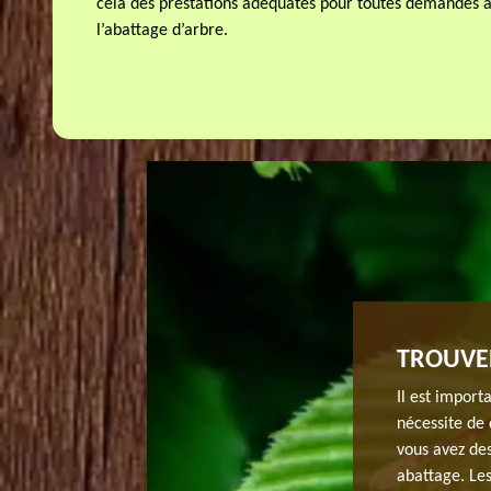
cela des prestations adéquates pour toutes demandes a
l’abattage d’arbre.
TTAGE GRATUIT À SAINT AUBIN.
TROUVER
s travaux d’abattage, il est conseillé de faire une
Il est import
z se préparer pour le budget. En fait, demander un
nécessite de 
 réside à Saint Aubin dans le 91190. Alors, pour la
vous avez des
 à contacter JH elagage si vous habitez à Saint Aubin
abattage. Les