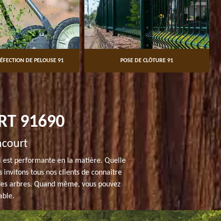
ÉFECTION DE PELOUSE 91
POSE DE CLÔTURE 91
RT 91690
ncourt
i est performante en la matière. Quelle
s invitons tous nos clients de connaître
é des arbres. Quand même, vous pouvez
able.