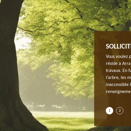
ELAGAGE
SOLLICI
pour tous types d’arbre qui existe excepté quelques-
Vous voulez p
 d’affaiblissement petit à petit de l’arbre et peut finir
réside à Arra
lez réaliser cette opération, il est obligatoire de
travaux. En fa
tion pour respecter les conditions fondamentales pour
l’arbre, les 
voulez savoir plus de détails, contactez-nous. Nos
inaccessible 
s vos questions, notamment la raison de la prohibition
renseignemen
1
2