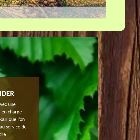
IDER
ENTREPRISE D’ÉTÊTAGE D’ARBRE 
Avec une
Que vous vouliez revivifier un arbre malade ou qui s’av
e en charge
limiter la prise au vent de l’arbre ou simplement l’emp
pour que l’on
faites appel à notre entreprise pour un étêtage d’arbre
 au service de
interdit. Quoique vous pouvez passer directement chez 
dre
courriel pour prendre connaissance des conditions néce