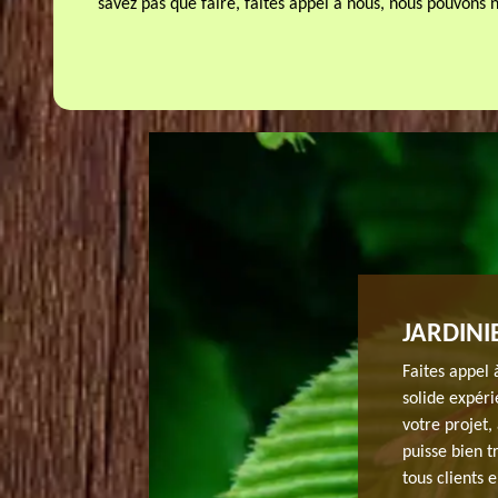
savez pas que faire, faites appel à nous, nous pouvons 
 D’ARBRE RECONNU À ARRANCOURT
JARDINI
lade ou qui s’avère être en mauvais état, ou encore
Faites appel 
simplement l’empêcher de toucher des lignes électriques,
solide expér
 étêtage d’arbre bien étudié. Ce travail est néanmoins
votre projet,
irectement chez nous sur 91690 ou nous écrire un
puisse bien t
 conditions nécessaires avant d’entamer cette
tous clients 