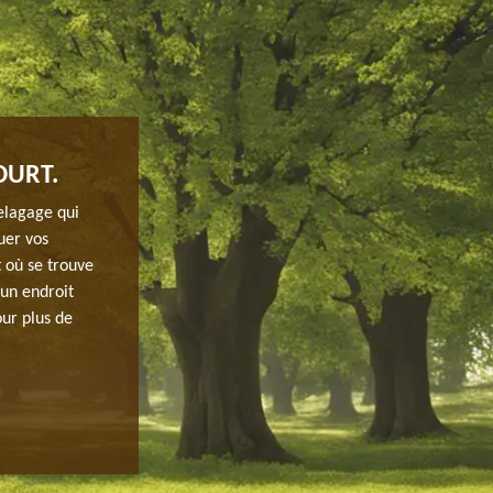
OURT.
ETÊTAGE ASSURÉ DE JH ELAGAGE
elagage qui
L’étêtage est une opération dangereuse pour tous types
uer vos
uns. Faire cette tâche engendre un risque d’affaiblissemen
t où se trouve
par le dépérir complètement. Si vous voulez réaliser cet
 un endroit
demander à un professionnel sa réalisation pour respec
our plus de
éviter des mauvaises surprises. Si vous voulez savoir pl
professionnels peuvent répondre à toutes vos questions
de l’écimage d’arbre à Arrancourt.