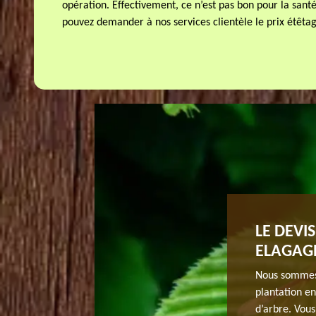
opération. Effectivement, ce n’est pas bon pour la sa
pouvez demander à nos services clientèle le prix étêtag
RBRE PROFESSIONNELLE JH
LE DEVI
E !
ELAGAG
ise performante pour au moins ne pas détruire l’arbre
Nous sommes u
és dans ce travail. Nous vous le déconseillons
plantation e
les arbres. Si votre arbre a besoin d’être étêté à cause
d’arbre. Vous