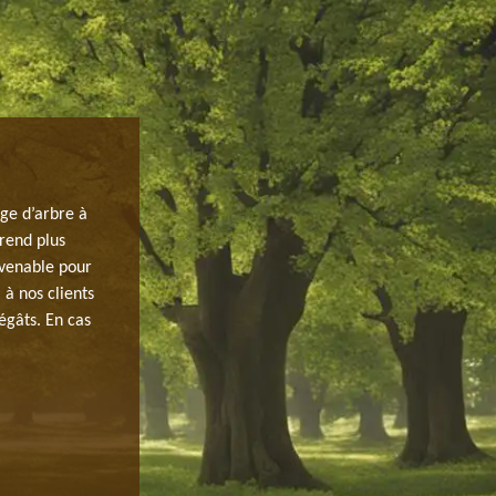
REVENDIQUER UN DEVIS D’ÉTÊTAGE 
FORGES.
ge d’arbre à
 rend plus
Pour faciliter la réalisation de votre projet concernant l
nvenable pour
vous contacter une entreprise ; sachez qu’il est import
 à nos clients
Grâce à ce document, vous aurez la connaissance sur la
égâts. En cas
dans ce projet, le prix de main d’œuvre de cette entrepr
veuillez mettre en contact avec JH elagage qui se situe 
pouvez lui demander un devis gratuit pour réaliser vos 
l’établissement d’un devis sera fait 24 heures après vo