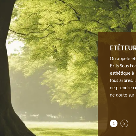
’ÉTÊTAGE D’ARBRE À BRIIS SOUS
ETÊTEUR
On appele étê
Briis Sous Fo
ojet concernant l’étêtage d’arbre à Briis Sous Forges, si
esthétique à 
qu’il est important de faire une demande de devis.
tous arbres. 
naissance sur la totalité des dépenses que vous deviez
de prendre co
 de cette entreprise, etc.… Pour plus d’information,
de doute sur 
age qui se situe à Briis Sous Forges dans le 91640. Vous
ur réaliser vos travaux d’étêtage. Chez JH elagage,
 heures après votre demande.
1
2