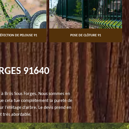
ÉFECTION DE PELOUSE 91
POSE DE CLÔTURE 91
ORGES 91640
 à Briis Sous Forges. Nous sommes en
que cela tue complètement la pureté de
our l’étêtage d’arbre. Le devis prend en
t très abordable.