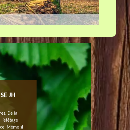
SE JH
ENTREPRISE ÉTÊTAGE D’ARBRE PROF
ELAGAGE À VOTRE SERVICE !
res. De la
Êtes-vous à la recherche d’une entreprise performante 
 l’étêtage
avec un étêtage ? Nous sommes spécialisés dans ce trav
ence. Même si
pourtant du fait que c’est nuisible pour les arbres. Si v