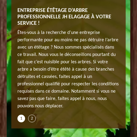
 CHEZ
ENTREPRISE ÉTÊTAGE D’ARBRE
TARIF 
PROFESSIONNELLE JH ELAGAGE À VOTRE
JH ELA
SERVICE !
ire appel
Quel que
Êtes-vous à la recherche d’une entreprise
ous aurez
à notre 
performante pour au moins ne pas détruire l’arbre
un servi
avec un étêtage ? Nous sommes spécialisés dans
er une
qualité/
ce travail. Nous vous le déconseillons pourtant du
age de
estimati
fait que c’est nuisible pour les arbres. Si votre
. Étant
votre arb
arbre a besoin d’être étêté à cause des branches
e, vous
donné qu
détruites et cassées, faites appel à un
pouvez n
professionnel qualifié pour respecter les conditions
inconvén
requises dans ce domaine. Notamment si vous ne
ofit de
N’hésite
savez pas que faire, faites appel à nous, nous
tarif av
pouvons nous déplacer.
1
2