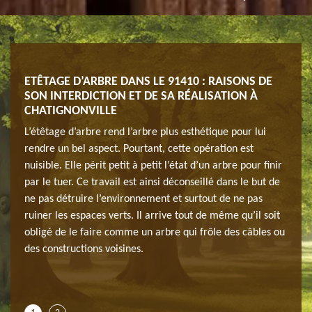
OTRE
ETÊTAGE D’ARBRE DANS LE 91410 : RAISONS DE
LE 
SON INTERDICTION ET DE SA RÉALISATION À
ÉQU
CHATIGNONVILLE
e
Notre
L’étêtage d’arbre rend l’arbre plus esthétique pour lui
vous 
rendre un bel aspect. Pourtant, cette opération est
l’arb
nuisible. Elle périt petit à petit l’état d’un arbre pour finir
 à
profe
par le tuer. Ce travail est ainsi déconseillé dans le but de
vail
votre
ne pas détruire l’environnement et surtout de ne pas
u’il
d’étê
ruiner les espaces verts. Il arrive tout de même qu’il soit
us
est v
obligé de le faire comme un arbre qui frôle des câbles ou
our
avez 
des constructions voisines.
vail,
deman
iter
prene
les p