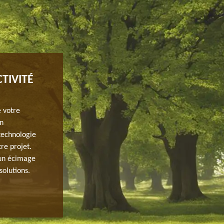
TIVITÉ
ETÊTEUR EN ACTIVITÉ DE CHEZ JH 
On appele étêteur la personne qui est spécialisée en t
Gommonviller. Cette opération comme on le connaît peut
e votre
esthétique à l’immédiat. Mais la vérité c’est que cette 
on
tous arbres. L’étêtage détruit l’arbre et pollue l’enviro
technologie
de prendre connaissance des informations concernant ce 
re projet.
de doute sur vos arbres, appelez nos professionnels pour
un écimage
solutions.