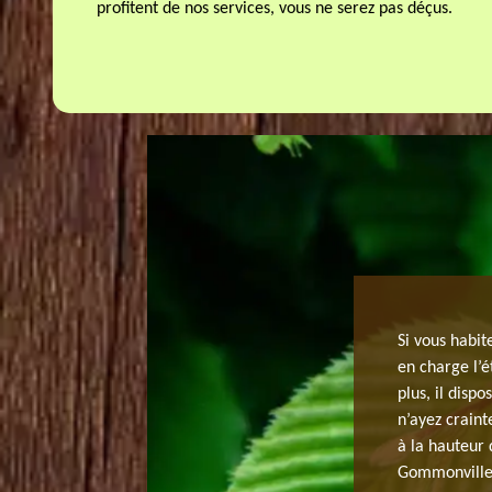
profitent de nos services, vous ne serez pas déçus.
TAGE D’ARBRE ABORDABLE -
Si vous habi
en charge l’é
plus, il disp
es arbres, n’hésitez pas de contacter notre entreprise
n’ayez craint
tière. Quelle que soit votre attente, notre équipe
à la hauteur 
e. Pour le projet d’étêtage, nous invitons tous nos
Gommonviller 
ents avant de procéder à cette opération. Effectivement,