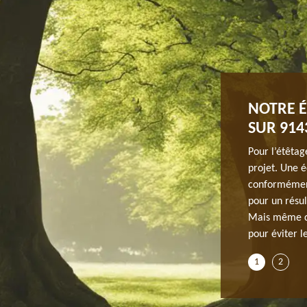
 CHEZ JH ELAGAGE
NOTRE É
SUR 914
pécialisée en travaux d’étêtage ou d’écimage d’arbre à
le connaît peut rajeunir l’arbre et le rend plus
Pour l’étêtag
c’est que cette action n’est pas du tout convenable pour
projet. Une é
t pollue l’environnement. Nous faisons appel à nos clients
conformément
s concernant ce travail afin d’éviter les dégâts. En cas
pour un résul
fessionnels pour vous conseiller.
Mais même da
pour éviter l
1
2