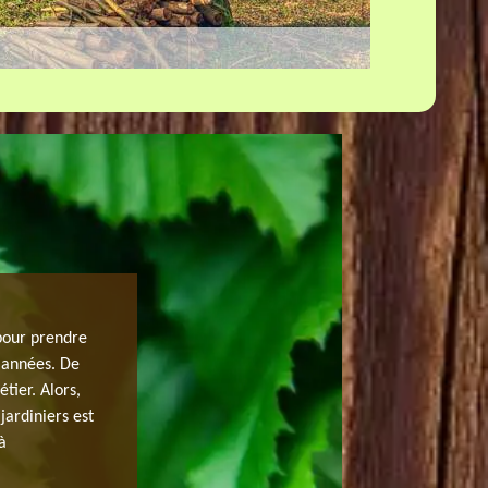
RECOURIR À UN PRIX ÉTÊTAGE D’AR
pour prendre
GOMMONVILLER
s années. De
tier. Alors,
Pour tous vos projets dans le domaine des arbres, n’hés
jardiniers est
JH elagage qui est performante en la matière. Quelle qu
à
professionnelle est apte à vous satisfaire. Pour le proje
clients de connaître tous ses inconvénients avant de pr