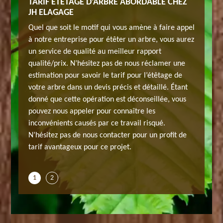
TARIF ÉTÊTAGE D’ARBRE ABORDABLE CHEZ
ENTREP
OTRE
JH ELAGAGE
PROFES
SERVIC
Quel que soit le motif qui vous amène à faire appel
Êtes-vou
à notre entreprise pour étêter un arbre, vous aurez
 l’arbre
performa
un service de qualité au meilleur rapport
s dans
avec un 
qualité/prix. N’hésitez pas de nous réclamer une
tant du
ce trava
estimation pour savoir le tarif pour l’étêtage de
otre
fait que 
votre arbre dans un devis précis et détaillé. Étant
anches
arbre a 
donné que cette opération est déconseillée, vous
détruites
pouvez nous appeler pour connaître les
onditions
professi
inconvénients causés par ce travail risqué.
vous ne
requises
N’hésitez pas de nous contacter pour un profit de
ous
savez pa
tarif avantageux pour ce projet.
pouvons 
1
2