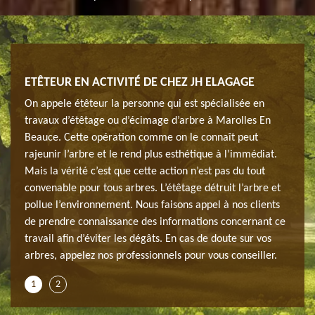
ETÊTEUR EN ACTIVITÉ DE CHEZ JH ELAGAGE
SOCI
MAR
On appele étêteur la personne qui est spécialisée en
Notre
travaux d’étêtage ou d’écimage d’arbre à Marolles En
et
propo
Beauce. Cette opération comme on le connaît peut
insti
rajeunir l’arbre et le rend plus esthétique à l’immédiat.
etien
dével
Mais la vérité c’est que cette action n’est pas du tout
s
régul
convenable pour tous arbres. L’étêtage détruit l’arbre et
ration
arbre
pollue l’environnement. Nous faisons appel à nos clients
nsi,
ne le
de prendre connaissance des informations concernant ce
 des
si vo
travail afin d’éviter les dégâts. En cas de doute sur vos
.
détai
arbres, appelez nos professionnels pour vous conseiller.
1
2