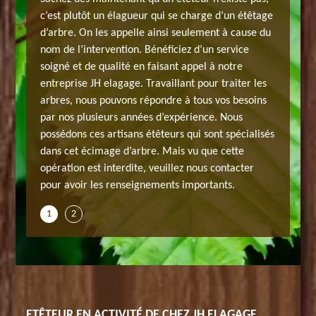
tous les
Nous som
c’est plutôt un élagueur qui se charge d’un étêtage
lantation
travaux 
d’arbre. On les appelle ainsi seulement à cause du
us
en passa
nom de l’intervention. Bénéficiez d’un service
e. Vous
pouvons 
soigné et de qualité en faisant appel à notre
ons grâce
pouvez a
entreprise JH elagage. Travaillant pour traiter les
er
à notre 
arbres, nous pouvons répondre à tous vos besoins
 la santé
l’arbre 
par nos plusieurs années d’expérience. Nous
 peut
de ces v
possédons ces artisans étêteurs qui sont spécialisés
vous don
dans cet écimage d’arbre. Mais vu que cette
 24 h
personna
opération est interdite, veuillez nous contacter
tacter.
seulemen
pour avoir les renseignements importants.
1
2
ETÊTEUR EN ACTIVITÉ DE CHEZ JH ELAGAGE