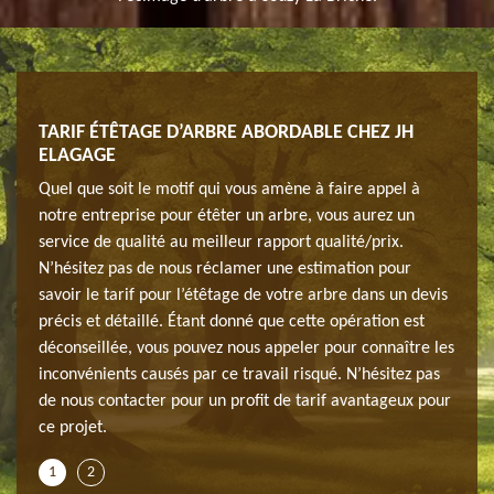
A
TARIF ÉTÊTAGE D’ARBRE ABORDABLE CHEZ JH
SOC
ELAGAGE
BRI
Quel que soit le motif qui vous amène à faire appel à
Avez-
?
notre entreprise pour étêter un arbre, vous aurez un
spéci
e qui
service de qualité au meilleur rapport qualité/prix.
Vous 
N’hésitez pas de nous réclamer une estimation pour
se ti
savoir le tarif pour l’étêtage de votre arbre dans un devis
dotée
rts
précis et détaillé. Étant donné que cette opération est
l’arb
ut que
déconseillée, vous pouvez nous appeler pour connaître les
dans 
es.
inconvénients causés par ce travail risqué. N’hésitez pas
vous 
les
de nous contacter pour un profit de tarif avantageux pour
Alors
ce projet.
infor
1
2