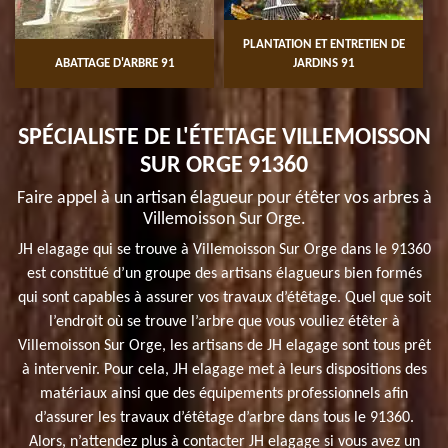
PLANTATION ET ENTRETIEN DE
ABATTAGE D'ARBRE 91
JARDINS 91
SPÉCIALISTE DE L'ÉTETAGE VILLEMOISSON
SUR ORGE 91360
Faire appel à un artisan élagueur pour étêter vos arbres à
Villemoisson Sur Orge.
JH elagage qui se trouve à Villemoisson Sur Orge dans le 91360
est constitué d’un groupe des artisans élagueurs bien formés
qui sont capables à assurer vos travaux d’étêtage. Quel que soit
l’endroit où se trouve l’arbre que vous vouliez étêter à
Villemoisson Sur Orge, les artisans de JH elagage sont tous prêt
à intervenir. Pour cela, JH elagage met à leurs dispositions des
matériaux ainsi que des équipements professionnels afin
d’assurer les travaux d’étêtage d’arbre dans tous le 91360.
Alors, n’attendez plus à contacter JH elagage si vous avez un