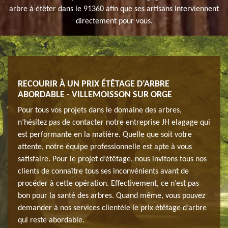
arbre à étêter dans le 91360 afin que ses artisans interviennent
directement pour vous.
RECOURIR À UN PRIX ÉTÊTAGE D’ARBRE
NOT
ABORDABLE - VILLEMOISSON SUR ORGE
913
arge
Pour tous vos projets dans le domaine des arbres,
Nous 
n’hésitez pas de contacter notre entreprise JH elagage qui
tous 
est performante en la matière. Quelle que soit votre
Vill
,
attente, notre équipe professionnelle est apte à vous
d’eff
 tue
satisfaire. Pour le projet d’étêtage, nous invitons tous nos
cette
aisons
clients de connaître tous ses inconvénients avant de
compl
pour
procéder à cette opération. Effectivement, ce n’est pas
oblig
end en
bon pour la santé des arbres. Quand même, vous pouvez
savoi
 prix
demander à nos services clientèle le prix étêtage d’arbre
compt
qui reste abordable.
d’int