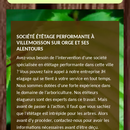
SOCIÉTÉ ÉTÊTAGE PERFORMANTE À
NOTRE 
1360
VILLEMOISSON SUR ORGE ET SES
PROFES
ALENTOURS
prise JH
Pour l’é
Avez-vous besoin de l’intervention d’une société
jet. Une
elagage 
spécialisée en étêtage performante dans cette ville
ée se
équipe p
? Vous pouvez faire appel à notre entreprise JH
votre
chargera
elagage qui se tient à votre service en tout temps.
ements de
demande.
Nous sommes dotées d’une forte expérience dans
dinaire.
haute te
le domaine de l’arboriculture. Nos étêteurs
pour
Des étud
élagueurs sont des experts dans ce travail. Mais
t
votre pr
avant de passer à l’action, il faut que vous sachiez
re avec
recomma
que l’étêtage est intrépide pour les arbres. Alors
es-nous
un écima
avant d’y procéder, contactez-nous pour avoir les
es
confianc
informations nécessaires avant d’être déçu.
solutions