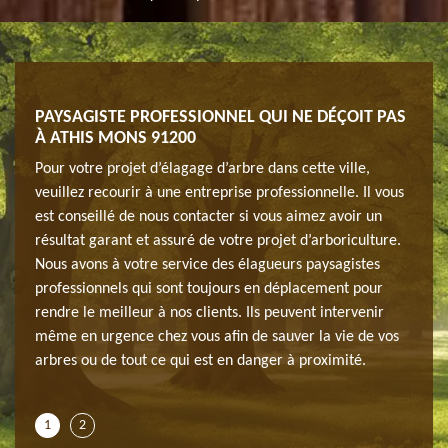
THIS
PAYSAGISTE PROFESSIONNEL QUI NE DÉÇOIT PAS
ÉLA
À ATHIS MONS 91200
MO
es
Pour votre projet d’élagage d’arbre dans cette ville,
Confi
s en
veuillez recourir à une entreprise professionnelle. Il vous
soien
rbre
est conseillé de nous contacter si vous aimez avoir un
la ma
ué
résultat garant et assuré de votre projet d’arboriculture.
requi
Nous avons à votre service des élagueurs paysagistes
quand
re
professionnels qui sont toujours en déplacement pour
inadé
rendre le meilleur à nos clients. Ils peuvent intervenir
entre
 sont
même en urgence chez vous afin de sauver la vie de vos
spéci
e
arbres ou de tout ce qui est en danger à proximité.
quali
appel
1
2