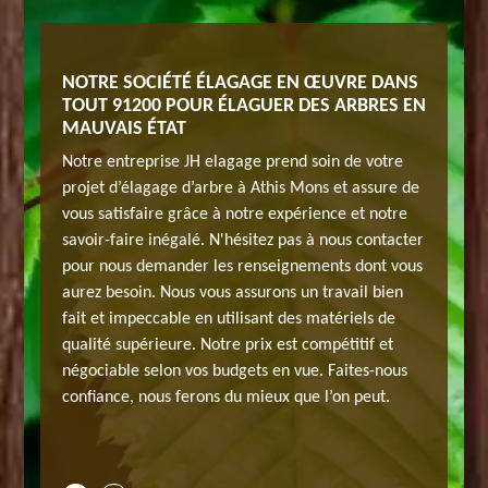
AGAGE
NOTRE SOCIÉTÉ ÉLAGAGE EN ŒUVRE DANS
RASSUR
TOUT 91200 POUR ÉLAGUER DES ARBRES EN
À ATHI
MAUVAIS ÉTAT
x
C’est tr
Notre entreprise JH elagage prend soin de votre
En plus,
d’élagage
projet d’élagage d’arbre à Athis Mons et assure de
ranchages
l’élagag
vous satisfaire grâce à notre expérience et notre
ou ces
d’arbres
savoir-faire inégalé. N'hésitez pas à nous contacter
que.
branches
pour nous demander les renseignements dont vous
 vous qui
Alors, l
aurez besoin. Nous vous assurons un travail bien
ors,
a besoin 
fait et impeccable en utilisant des matériels de
s Athis
faites a
qualité supérieure. Notre prix est compétitif et
sition
Mons 912
négociable selon vos budgets en vue. Faites-nous
lagage
pour eff
confiance, nous ferons du mieux que l’on peut.
us donner
réalise 
ssionnel
de la sat
’élagage.
JH elaga