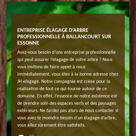
E JH
ENTREPRISE ÉLAGAGE D’ARBRE
NOTRE 
 91610
PROFESSIONNELLE À BALLANCOURT SUR
ELAGAG
ESSONNE
s
L'élagag
Avez-vous besoin d’une entreprise professionnelle
ualité.
matériau
qui peut assurer l’élagage de votre arbre ? Nous
rvention
De plus, 
vous invitons de faire appel à nous
découpe
d’un pro
immédiatement, vous êtes à la bonne adresse chez
ours à une
des tiges
JH elagage. Notre compagnie est créée pour la
essitent
tronçonn
réalisation de tout ce qui tourne autour de ce
ion.
des comp
domaine. En effet, l’essence de notre existence est
ins en
Notre en
de prendre soin des espaces verts et des paysages
à nos
matière 
extérieurs. Ne tardez pas alors de nous contacter si
occupent
élagueur
vous avez le moindre besoin d’un élagage d’arbre,
ctez-
bien de 
vous allez sûrement être satisfaits.
nous dès