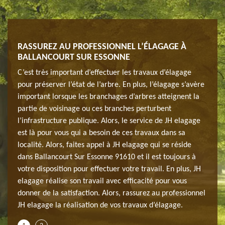
RASSUREZ AU PROFESSIONNEL L’ÉLAGAGE À
INT
BALLANCOURT SUR ESSONNE
PARF
, au
C’est très important d’effectuer les travaux d’élagage
Même 
rbres
pour préserver l’état de l’arbre. En plus, l’élagage s’avère
fur e
issent
important lorsque les branchages d’arbres atteignent la
peuve
les
partie de voisinage ou ces branches perturbent
accum
l’infrastructure publique. Alors, le service de JH elagage
pins 
r des
est là pour vous qui a besoin de ces travaux dans sa
spéci
r
localité. Alors, faites appel à JH elagage qui se réside
arbus
tudié
dans Ballancourt Sur Essonne 91610 et il est toujours à
autru
votre disposition pour effectuer votre travail. En plus, JH
votre
elagage réalise son travail avec efficacité pour vous
donner de la satisfaction. Alors, rassurez au professionnel
JH elagage la réalisation de vos travaux d’élagage.