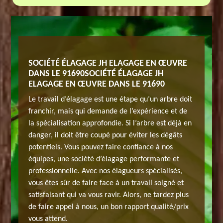
GAGE À
SOCIÉTÉ ÉLAGAGE JH ELAGAGE EN ŒUVRE
PROFIT
DANS LE 91690SOCIÉTÉ ÉLAGAGE JH
BOISSY
ELAGAGE EN ŒUVRE DANS LE 91690
ge et
Vous pen
Le travail d’élagage est une étape qu’un arbre doit
ncore
vous n’ê
franchir, mais qui demande de l’expérience et de
écessaire
parce qu
la spécialisation approfondie. Si l’arbre est déjà en
votre
et suffis
danger, il doit être coupé pour éviter les dégâts
est à
possibili
potentiels. Vous pouvez faire confiance à nos
les
votre di
équipes, une société d’élagage performante et
tarif. En
informat
professionnelle. Avec nos élagueurs spécialisés,
nt sont
plus tou
vous êtes sûr de faire face à un travail soigné et
que cela
gratuite
satisfaisant qui va vous ravir. Alors, ne tardez plus
idement
ne vous 
de faire appel à nous, un bon rapport qualité/prix
viere
JH elaga
vous attend.
tention
91690. A