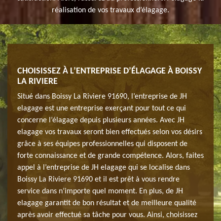
réalisation de vos travaux d’élagage.
 PAS
CHOISISSEZ À L’ENTREPRISE D’ÉLAGAGE À BOISSY
PAY
LA RIVIERE
À BO
Situé dans Boissy La Riviere 91690, l’entreprise de JH
Pour 
 vous
elagage est une entreprise exerçant pour tout ce qui
veuil
n
concerne l’élagage depuis plusieurs années. Avec JH
est c
ure.
elagage vos travaux seront bien effectués selon vos désirs
résul
s
grâce à ses équipes professionnelles qui disposent de
Nous 
r
forte connaissance et de grande compétence. Alors, faites
profe
r
appel à l’entreprise de JH elagage qui se localise dans
rendr
 vos
Boissy La Riviere 91690 et il est prêt à vous rendre
même 
service dans n’importe quel moment. En plus, de JH
arbre
elagage garantit de bon résultat et de meilleure qualité
après avoir effectué sa tâche pour vous. Ainsi, choisissez