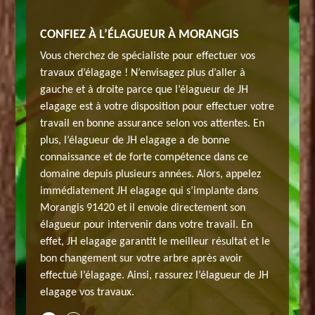
E DANS
CONFIEZ À L’ÉLAGUEUR À MORANGIS
NOTRE 
BRES EN
TOUT 9
Vous cherchez de spécialiste pour effectuer vos
MAUVA
travaux d’élagage ! N’envisagez plus d’aller à
 votre
Notre en
gauche et à droite parce que l’élagueur de JH
sure de
projet d
elagage est à votre disposition pour effectuer votre
t notre
vous sat
travail en bonne assurance selon vos attentes. En
contacter
savoir-f
plus, l’élagueur de JH elagage a de bonne
ont vous
pour nou
connaissance et de forte compétence dans ce
l bien
aurez be
domaine depuis plusieurs années. Alors, appelez
ls de
fait et 
immédiatement JH elagage qui s’implante dans
if et
qualité 
Morangis 91420 et il envoie directement son
es-nous
négociab
élagueur pour intervenir dans votre travail. En
eut.
confianc
effet, JH elagage garantit le meilleur résultat et le
bon changement sur votre arbre après avoir
effectué l’élagage. Ainsi, rassurez l’élagueur de JH
elagage vos travaux.