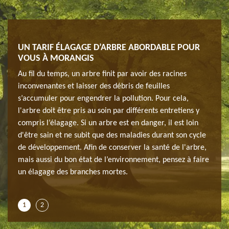
UN TARIF ÉLAGAGE D’ARBRE ABORDABLE POUR
ENT
VOUS À MORANGIS
PRO
i
Au fil du temps, un arbre finit par avoir des racines
Avez-
vitons
inconvenantes et laisser des débris de feuilles
peut 
s’accumuler pour engendrer la pollution. Pour cela,
de fa
t
l'arbre doit être pris au soin par différents entretiens y
bonne
r de
compris l’élagage. Si un arbre est en danger, il est loin
créée
t de
d'être sain et ne subit que des maladies durant son cycle
ce do
de développement. Afin de conserver la santé de l'arbre,
prend
vous
mais aussi du bon état de l’environnement, pensez à faire
extér
lez
un élagage des branches mortes.
avez 
sûrem
1
2