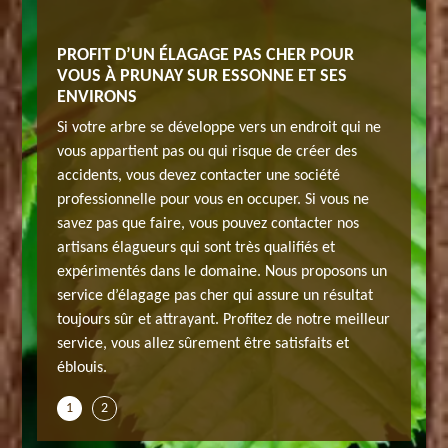
PROFIT D’UN ÉLAGAGE PAS CHER POUR
ENTREP
VOUS À PRUNAY SUR ESSONNE ET SES
PROFES
ENVIRONS
ESSON
ionnelle
Si votre arbre se développe vers un endroit qui ne
Avez-vou
? Nous
vous appartient pas ou qui risque de créer des
qui peut
accidents, vous devez contacter une société
vous inv
esse chez
professionnelle pour vous en occuper. Si vous ne
immédiat
ur la
savez pas que faire, vous pouvez contacter nos
JH elaga
 ce
artisans élagueurs qui sont très qualifiés et
réalisat
ence est
expérimentés dans le domaine. Nous proposons un
domaine.
paysages
service d’élagage pas cher qui assure un résultat
de prend
tacter si
toujours sûr et attrayant. Profitez de notre meilleur
extérieu
d’arbre,
service, vous allez sûrement être satisfaits et
vous ave
éblouis.
vous alle
1
2