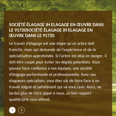
NAY
SOCIÉTÉ ÉLAGAGE JH ELAGAGE EN ŒUVRE DANS
SER
E
LE 91720SOCIÉTÉ ÉLAGAGE JH ELAGAGE EN
SUR
ŒUVRE DANS LE 91720
L'éla
Le travail d’élagage est une étape qu’un arbre doit
son
lorsq
franchir, mais qui demande de l’expérience et de la
pas.
du vo
spécialisation approfondie. Si l’arbre est déjà en danger, il
Parce
doit être coupé pour éviter les dégâts potentiels. Vous
avoir-
L'éla
pouvez faire confiance à nos équipes, une société
 fait
faire
d’élagage performante et professionnelle. Avec nos
r à
que c
élagueurs spécialisés, vous êtes sûr de faire face à un
os
bien 
travail soigné et satisfaisant qui va vous ravir. Alors, ne
e sur
élagu
tardez plus de faire appel à nous, un bon rapport
9172
qualité/prix vous attend.
1
2