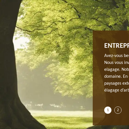
EL QUI NE DÉÇOIT PAS À PUSSAY
ENTREPR
Avez-vous bes
Nous vous in
 cette ville, veuillez recourir à une entreprise
elagage. Notr
e nous contacter si vous aimez avoir un résultat garant et
domaine. En e
 Nous avons à votre service des élagueurs paysagistes
paysages exté
acement pour rendre le meilleur à nos clients. Ils
élagage d’arb
z vous afin de sauver la vie de vos arbres ou de tout
1
2