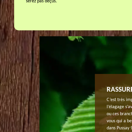
serez pas déçus.
RE DE JH ELAGAGE DANS LE 91740
RASSURE
say. Cette opération rend à l’arbre un aspect plus
C’est très im
pas tout, l’élagage d’arbre assure aussi la sécurité pour
l’élagage s’a
. Notre société possède des élagueurs spécialisés qui
ou ces branch
t votre devis élagage d’arbre avant d’entamer le
vous qui a be
Chez nous, le devis est gratuit et sans engagement.
dans Pussay 9