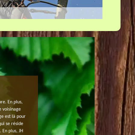
UN DEVIS ÉLAGAGE D’ARBRE DE JH 
re. En plus,
L’élagage est vraiment nécessaire à Pussay. Cette opéra
e voisinage
attrayant et en bonne santé. Et ce n’est pas tout, l’élag
ge est là pour
les gens, les autos et tous les environs. Notre société p
qui se réside
assurent ce projet. Demandez maintenant votre devis é
. En plus, JH
travail pour mieux préparer le budget. Chez nous, le de