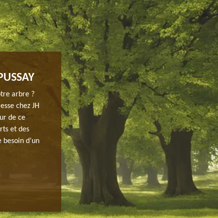
PUSSAY
PAYSAGISTE PROFESSIONNEL QUI NE
91740
tre arbre ?
resse chez JH
Pour votre projet d’élagage d’arbre dans cette ville, veu
ur de ce
professionnelle. Il vous est conseillé de nous contacter 
rts et des
assuré de votre projet d’arboriculture. Nous avons à vo
e besoin d’un
professionnels qui sont toujours en déplacement pour ren
peuvent intervenir même en urgence chez vous afin de s
ce qui est en danger à proximité.