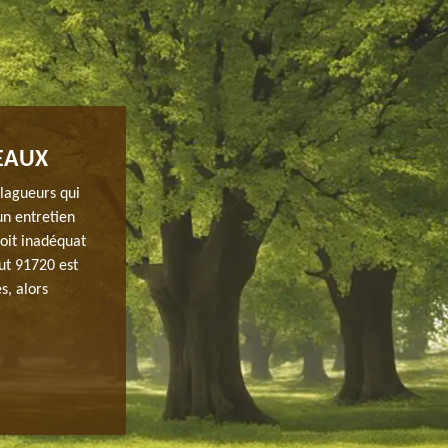
EAUX
INTERVENTION POUR UN ÉLAGAGE D
JH ELAGAGE
élagueurs qui
un entretien
Même formant une belle décoration pour cette ville, au
roit inadéquat
quelques années, les arbres peuvent finir par gêner la ro
out 91720 est
accumuler des déchets comme les feuilles sèches et les 
s, alors
appel à des spécialistes de la taille de ce type si vous v
présentent aucun risque pour autrui. Nous pouvons discu
projet.