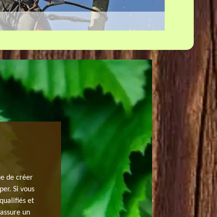
OBTENEZ LE BON DEVIS D’ÉLAGAGE
Avant de débuter un projet, c’est très important de savo
budget lié à un travail. Alors, pour avoir le bon devis se
ue de créer
renseigner à l’expert pour se rassurant d’effectuer vos t
er. Si vous
n’hésitez surtout pas à contacter JH elagage qui se sit
qualifiés et
les informations complètes et en détail sur le devis. En
 assure un