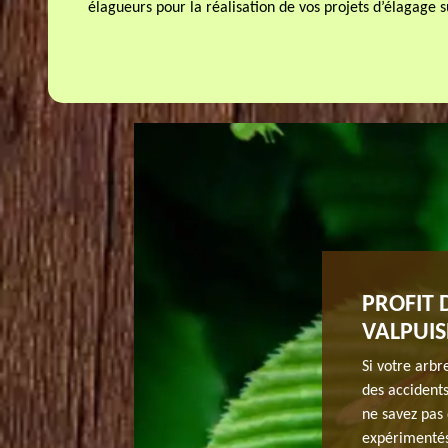
élagueurs pour la réalisation de vos projets d’élagage 
’ÉLAGAGE À VALPUISEAUX
PROFIT 
VALPUIS
mportant de savoir le devis pour bien se prévoir au
r le bon devis selon vos attentes, c’est mieux de se
Si votre arbr
d’effectuer vos travaux en toute tranquillité. Alors
des accidents
agage qui se situe Valpuiseaux 91720 pour obtenir toutes
ne savez pas 
sur le devis. En plus la demande de devis est gratuite et
expérimentés