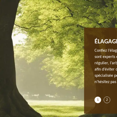
ÉLAGAGE D’ARBRE PARFAITE AVEC
ÉLAGAGE
Confiez l’éla
sont experts 
 cette ville, au fur et à mesure et au bout de
régulier, l’a
 par gêner la route et les environs. Ils laissent
afin d’éviter
s sèches et les pins tombés. N'oubliez pas de faire
spécialisée p
ce type si vous voulez avoir des arbustes sains et qui ne
n’hésitez pas
us pouvons discuter du devis après avoir étudié votre
1
2