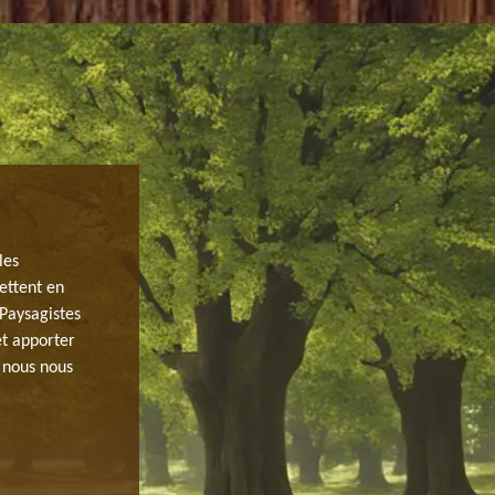
OBTENIR LE PRIX DE PLANTATION ET
PAS CHER À CHAUFFOUR LES ETRECH
les
ettent en
Vous demeurez à Chauffour Les Etrechy dans le 91580 e
 Paysagistes
pour prendre en soin votre jardin ? Sachez que pour ce 
et apporter
des services moins cher avec qualité de gamme pour la p
, nous nous
Donc, si vous intéressé par son offre ; il vous suffit de
un devis. Après cela, vous obtiendrez les informations co
Pour tout demande et besoin en plantation et entretien 
elagage est prêt à vous aider quel que soit votre budget