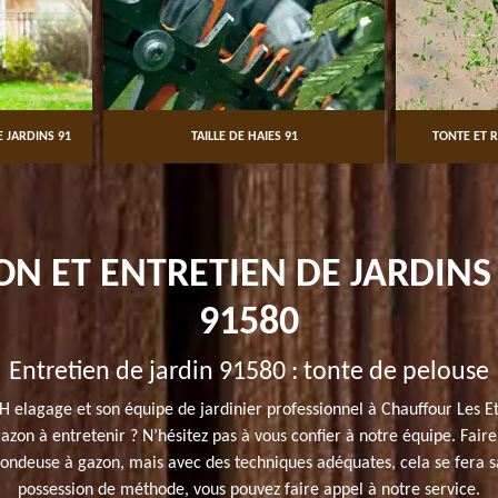
 JARDINS 91
TAILLE DE HAIES 91
TONTE ET R
ON ET ENTRETIEN DE JARDIN
91580
Entretien de jardin 91580 : tonte de pelouse
JH elagage et son équipe de jardinier professionnel à Chauffour Les Et
zon à entretenir ? N’hésitez pas à vous confier à notre équipe. Faire
ndeuse à gazon, mais avec des techniques adéquates, cela se fera sans
possession de méthode, vous pouvez faire appel à notre service.