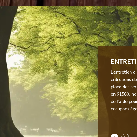
NTATION ET D’ENTRETIEN DE JARDIN
ENTRETI
ES ETRECHY.
L’entretien d
entretiens d
dans le 91580 et vous souhaiterez appeler un expert
place des ser
hez que pour ce mois-ci, JH elagage dans le 91580 offre
en 91580, no
 gamme pour la plantation et l’entretien de jardin.
de l’aide pou
il vous suffit de remplir le formulaire pour lui demander
occupons éga
s informations concernant le tarif des travaux à réaliser.
on et entretien de jardin à Chauffour Les Etrechy, JH
oit votre budget.