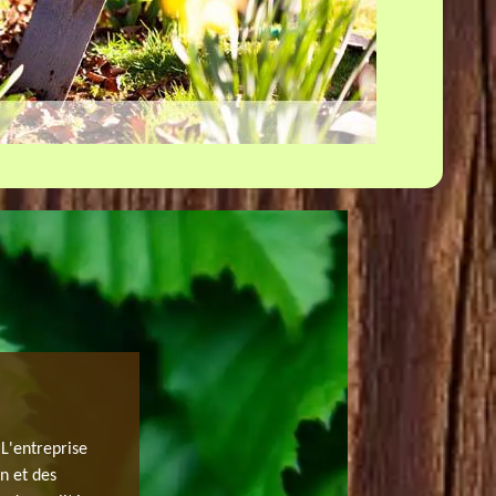
TROUVER UN RAMASSEUR DE FEUIL
ETRECHY
 L'entreprise
en et des
Après l’automne, les feuilles des arbres ne tarderont pas