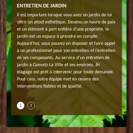
 VILLE
ENTRETIEN DE JARDIN
ENTRET
r qui
Il est important lorsque vous avez un jardin de lui
Le jardi
t pour
offrir un atout esthétique. Devenu un havre de paix
habille 
ce
et un élément à part entière d’une propriété, le
cela néce
H elagage
jardin est un espace à prendre en compte.
d’entret
vient
Aujourd’hui, vous pouvez en disposer et faire appel
dispose 
s,
à un professionnel pour son entretien et l’entretien
pour le d
âce à
de ses composants. Au service d’un entretien de
aménage
us les
jardin à Gometz La Ville et ses environs, JH
notre sa
 tous
elagage est prêt à intervenir pour toute demande.
besoins 
 Au
Pour cela, notre équipe met en œuvre des
autres t
ommes au
interventions fiables et de qualité.
service 
service 
1
2