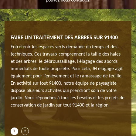
pouvez nous contacter.
FAIRE UN TRAITEMENT DES ARBRES SUR 91400
EFF
ENTR
Entretenir les espaces verts demande du temps et des
’avez
Vous 
techniques. Ces travaux comprennent la taille des haies
e qui
pas l
et des arbres, le débroussaillage, l’élagage des abords
e
demeu
immédiats de toute propriété. Pour cela, JH elagage agit
la, il
dispo
également pour l’enlèvement et le ramassage de feuille.
dispo
En activité sur tout 91400, notre équipe de paysagiste
nt
chaqu
dispose plusieurs activités qui prendront soin de votre
ine.
tous 
jardin. Nous répondons à tous les besoins et les projets de
tenir
Alors
conservation de jardin sur tout 91400 et la région.
agage
votre
à Gom
1
2