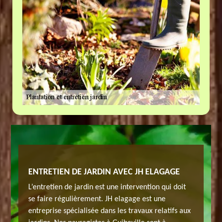
E VERT
ENTRETIEN DE JARDIN AVEC JH ELAGAGE
ENTREP
À GUIB
L’entretien de jardin est une intervention qui doit
aine des
JH elaga
se faire régulièrement. JH elagage est une
puis
travaux 
entreprise spécialisée dans les travaux relatifs aux
es
plusieur