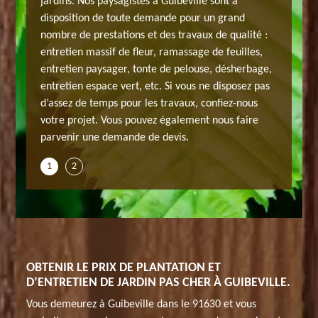
jardins. Nos paysagistes à Guibeville sont à
tation
travaux 
disposition de toute demande pour un grand
onte de
d’arbre,
nombre de prestations et des travaux de qualité :
 confier
pelouse.
entretien massif de fleur, ramassage de feuilles,
ns ainsi
votre de
entretien paysager, tonte de pelouse, désherbage,
avez
prendre 
entretien espace vert, etc. Si vous ne disposez pas
 jardin
besoin. 
d’assez de temps pour les travaux, confiez-nous
din de
de vos r
votre projet. Vous pouvez également nous faire
urs.
qualité e
parvenir une demande de devis.
1
2
OBTENIR LE PRIX DE PLANTATION ET
D’ENTRETIEN DE JARDIN PAS CHER À GUIBEVILLE.
Vous demeurez à Guibeville dans le 91630 et vous