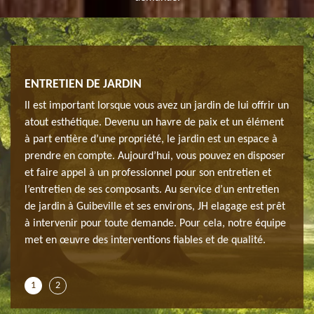
ENTRETIEN DE JARDIN
ENTR
le
Il est important lorsque vous avez un jardin de lui offrir un
Le ja
aire
atout esthétique. Devenu un havre de paix et un élément
chaqu
à part entière d’une propriété, le jardin est un espace à
et do
nier
prendre en compte. Aujourd’hui, vous pouvez en disposer
Guibe
leurs,
et faire appel à un professionnel pour son entretien et
qui i
e
l’entretien de ses composants. Au service d’un entretien
amén
n
de jardin à Guibeville et ses environs, JH elagage est prêt
savoi
dont
à intervenir pour toute demande. Pour cela, notre équipe
trava
alité,
met en œuvre des interventions fiables et de qualité.
votre
nous
1
2