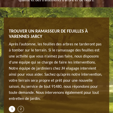
qualité et des traitements d’arbre et de fleurs.
TROUVER UN RAMASSEUR DE FEUILLES À
EFF
VARENNES JARCY
ENTR
’avez
Après l’automne, les feuilles des arbres ne tarderont pas
Vous 
e qui
à tomber sur le terrain. Si le ramassage des feuilles est
pas l
une activité que vous n’aimez pas faire, nous disposons
demeu
la, il
d’une équipe qui se charge de faire les interventions.
dispo
Notre équipe de jardiniers chez JH elagage intervient
dispo
nt
ainsi pour vous aider. Sachez qu’après notre intervention,
chaqu
ine.
votre terrain sera propre et prêt pour une nouvelle
tous 
tenir
saison. Au service de tout 91480, nous répondons pour
Alors
agage
toute demande. Nous intervenons également pour tout
votre
entretien de jardin.
à Var
1
2