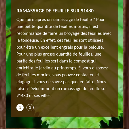
RAMASSAGE DE FEUILLE SUR 91480
TRAITE
étique
Que faire après un ramassage de feuille ? Pour
Un jardi
ise JH
une petite quantité de feuilles mortes, il est
pour la 
 ce qui
recommandé de faire un broyage des feuilles avec
elagage 
tations
la tondeuse. En effet, ces feuilles sont utilisées
est dans 
us pouvez
pour être un excellent engrais pour la pelouse.
d’arbres
Pour une plus grosse quantité de feuilles, une
disposer
prenons
partie des feuilles sert dans le compost qui
spéciali
s espaces
enrichira le jardin au printemps. Si vous disposez
en main 
de feuilles mortes, vous pouvez contacter JH
verts. N
-nous
elagage si vous ne savez pas quoi en faire. Nous
plantati
faisons évidemment un ramassage de feuille sur
parvenir
91480 et ses villes.
1
2