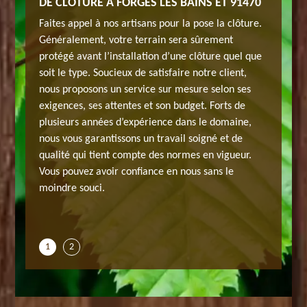
 À
DE CLÔTURE À FORGES LES BAINS ET 91470
VOS TR
FORGES
Faites appel à nos artisans pour la pose la clôture.
ortant de
Avant de
Généralement, votre terrain sera sûrement
r sur le
bien sav
protégé avant l’installation d’une clôture quel que
’est
budget. 
soit le type. Soucieux de satisfaire notre client,
ionnel
mieux de
nous proposons un service sur mesure selon ses
JH
pour avo
exigences, ses attentes et son budget. Forts de
répondre
elagage 
plusieurs années d’expérience dans le domaine,
toutes v
nous vous garantissons un travail soigné et de
t en
d’inform
qualité qui tient compte des normes en vigueur.
 elagage
détail su
Vous pouvez avoir confiance en nous sans le
.
qui se t
moindre souci.
devis
Comptez 
pour la 
1
2