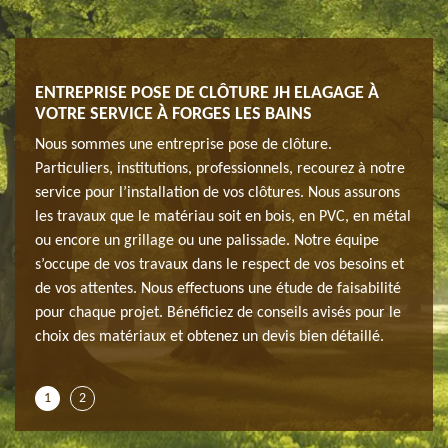
IS —
ENTREPRISE POSE DE CLÔTURE JH ELAGAGE À
L’I
VOTRE SERVICE À FORGES LES BAINS
L’É
D’E
Nous sommes une entreprise pose de clôture.
c ses
Chois
Particuliers, institutions, professionnels, recourez à notre
ture
plusi
service pour l’installation de vos clôtures. Nous assurons
eux
consi
les travaux que le matériau soit en bois, en PVC, en métal
 Elle
des g
ou encore un grillage ou une palissade. Notre équipe
uite.
sécur
s’occupe de vos travaux dans le respect de vos besoins et
lôture
Il ex
de vos attentes. Nous effectuons une étude de faisabilité
de qu
pour chaque projet. Bénéficiez de conseils avisés pour le
 de
conta
choix des matériaux et obtenez un devis bien détaillé.
bois 
1
2