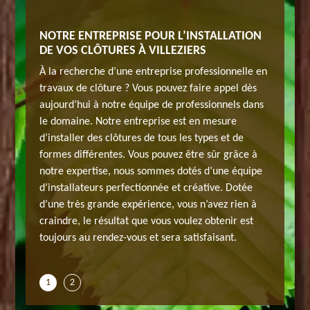
 DE JH
NOTRE ENTREPRISE POUR L’INSTALLATION
ARTISA
DE VOS CLÔTURES À VILLEZIERS
ELAGA
alisé en
À la recherche d’une entreprise professionnelle en
Vous ête
à notre
travaux de clôture ? Vous pouvez faire appel dès
pose de c
ls à
aujourd’hui à notre équipe de professionnels dans
entrepri
nt. Nous
le domaine. Notre entreprise est en mesure
votre se
d’installer des clôtures de tous les types et de
interven
tre
formes différentes. Vous pouvez être sûr grâce à
professi
lté. Nous
notre expertise, nous sommes dotés d’une équipe
projet d’
r le
d’installateurs perfectionnée et créative. Dotée
nous eng
projet
d’une très grande expérience, vous n’avez rien à
meilleur
alisé.
craindre, le résultat que vous voulez obtenir est
soumis, 
nt
toujours au rendez-vous et sera satisfaisant.
Ce docum
d’entame
1
2