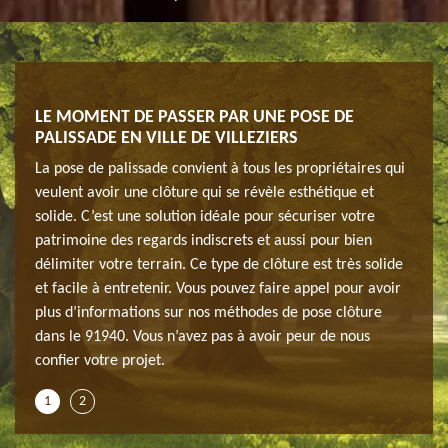
E
LE MOMENT DE PASSER PAR UNE POSE DE
NOS 
PALISSADE EN VILLE DE VILLEZIERS
CLÔT
La pose de palissade convient à tous les propriétaires qui
Faite
 avant
veulent avoir une clôture qui se révèle esthétique et
Génér
cieux
solide. C’est une solution idéale pour sécuriser votre
l’ins
sur
patrimoine des regards indiscrets et aussi pour bien
de sa
et.
délimiter votre terrain. Ce type de clôture est très solide
mesur
ine,
et facile à entretenir. Vous pouvez faire appel pour avoir
Forts
é qui
plus d’informations sur nos méthodes de pose clôture
nous 
oir
dans le 91940. Vous n’avez pas à avoir peur de nous
tient
confier votre projet.
confi
1
2