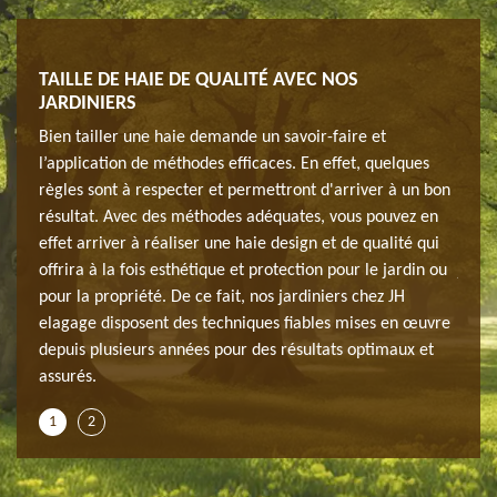
TAILLE DE HAIE DE QUALITÉ AVEC NOS
COM
JARDINIERS
ABBE
ur
Bien tailler une haie demande un savoir-faire et
Voule
gage
l’application de méthodes efficaces. En effet, quelques
votre
vices
règles sont à respecter et permettront d'arriver à un bon
est s
réable
résultat. Avec des méthodes adéquates, vous pouvez en
de qu
n
effet arriver à réaliser une haie design et de qualité qui
pour 
 de
offrira à la fois esthétique et protection pour le jardin ou
jardi
sign
pour la propriété. De ce fait, nos jardiniers chez JH
haie 
nsi
elagage disposent des techniques fiables mises en œuvre
voulu
s et
depuis plusieurs années pour des résultats optimaux et
pour 
assurés.
des a
1
2