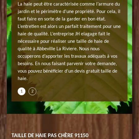
e à
La haie peut être caractérisée comme l’armure du
JH elaga
nt
jardin et le périmètre d’une propriété. Pour cela, il
Abbevill
t la
faut faire en sorte de la garder en bon état.
régulière
L’entretien est alors un parfait traitement pour une
taille d
e de haie
haie de qualité. L’entreprise JH elagage fait le
interven
 soin et
nécessaire pour réaliser une taille de haie de
est une 
din. Cela
qualité à Abbeville La Riviere. Nous nous
de l’est
le de la
occuperons d’apporter les travaux adéquats à vos
entre év
ie
besoins. En nous faisant parvenir votre demande,
propriété
ux qui
vous pouvez bénéficier d’un devis gratuit taille de
réussie 
haie.
n’ont rie
1
2
TAILLE DE HAIE PAS CHÈRE 91150