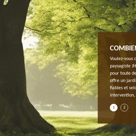
E DE HAIE À DRAVEIL
COMBIEN
 dans la taille de haie, JH elagage est sur 91210 et
Voulez-vous c
lusieurs années, nous faisons des interventions fiables
paysagiste JH
 faisons une taille de qualité qui saura offrir un atout
pour toute d
 Pour cela, notre savoir-faire nous a permis de réaliser
offre un jard
Draveil et ses environs depuis cela plusieurs années.
fiables et se
intervention,
1
2