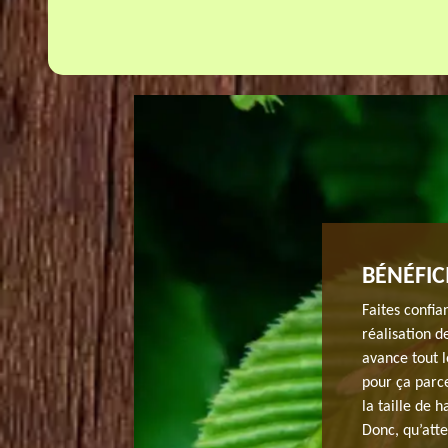
ITIER 91210
BÉNÉFIC
 aux arbres fruitiers dans votre propriété ? JH elagage
Faites confia
Nous faisons des interventions pour assurer la taille de
réalisation d
nt toute taille de fruitier pour une meilleure
avance tout l
cela, nous utilisons des outils et des méthodes
pour ça parce
rvice de tout projet, notre équipe de jardinier réalise
la taille de 
 pouvez nous faire parvenir votre demande.
Donc, qu’att