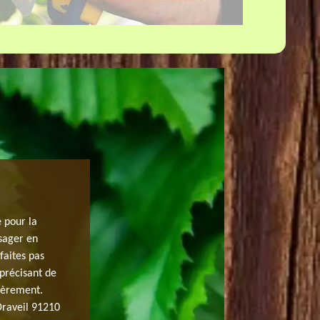
FAIRE UNE TAILLE DE FRUITIER 9121
e pour la
Voulez-vous offrir un bon développement aux arbres frui
isager en
est au service pour tout type de taille. Nous faisons des 
faites pas
haie, la taille des arbres, mais également toute taille d
précisant de
fructification des arbres à fruits. Pour cela, nous utilis
cièrement.
performants pour chaque demande. Au service de tout pr
Draveil 91210
des interventions selon le besoin. Vous pouvez nous fai