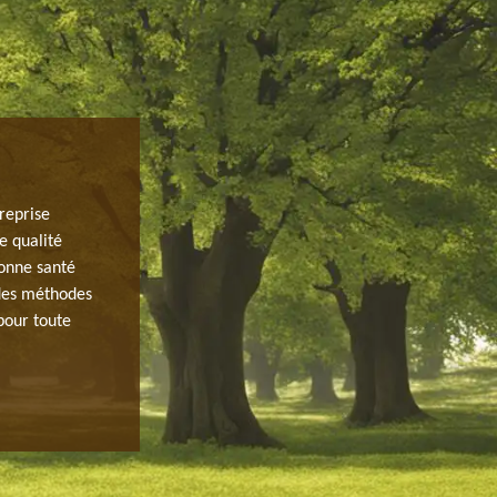
PROFESSIONNEL EN TAILLE DE HAIE 
treprise
Entreprise en travaux d’arbre spécialisé dans la taille d
e qualité
réalise des travaux de qualité. Depuis plusieurs années,
bonne santé
pour toute demande de taille Ainsi, nous faisons une tail
 des méthodes
pour chaque jardin et chaque propriété. Pour cela, notr
pour toute
des travaux de taille de haie pour tout Draveil et ses e