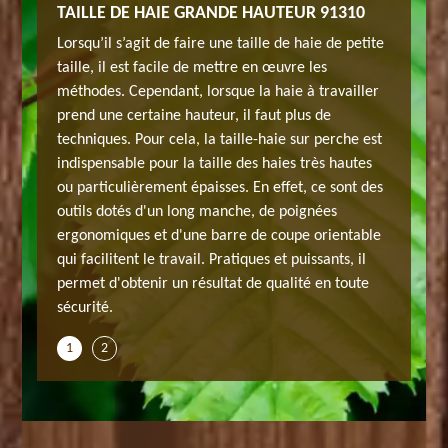
91310
TAILLE DE HAIE GRANDE HAUTEUR 91310
JARDIN
à
Lorsqu’il s’agit de faire une taille de haie de petite
Au servi
 de
taille, il est facile de mettre en œuvre les
Montlher
ande
méthodes. Cependant, lorsque la haie à travailler
réaliser
té.
prend une certaine hauteur, il faut plus de
pour la 
e de haie
techniques. Pour cela, la taille-haie sur perche est
Jardinie
ient
indispensable pour la taille des haies très hautes
91310 se
 Cette
ou particulièrement épaisses. En effet, ce sont des
efficace
s
outils dotés d'un long manche, de poignées
adresse 
on, nous
ergonomiques et d'une barre de coupe orientable
esthétiq
qui facilitent le travail. Pratiques et puissants, il
réalison
d’une
permet d'obtenir un résultat de qualité en toute
demande.
sécurité.
taille d
1
2