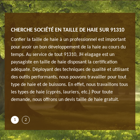
CHERCHE SOCIÉTÉ EN TAILLE DE HAIE SUR 91310
TAIL
rtant
Confier la taille de haie à un professionnel est important
Lorsq
s
pour avoir un bon développement de la haie au cours du
pour 
temps. Au service de tout 91310, JH elagage est un
recom
paysagiste en taille de haie disposant la certification
offre
e à
adéquate. Déployant des techniques de qualité et utilisant
dispo
odes
des outils performants, nous pouvons travailler pour tout
Montl
un
type de haie et de buissons. En effet, nous travaillons tous
et de
Il
les types de haie (cyprès, lauriers, etc.) Pour toute
servi
 devis
demande, nous offrons un devis taille de haie gratuit.
s’agi
afin 
1
2