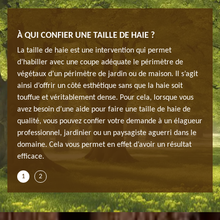
IER
À QUI CONFIER UNE TAILLE DE HAIE ?
CONF
915
La taille de haie est une intervention qui permet
ardin
La ha
d’habiller avec une coupe adéquate le périmètre de
re en
et le
végétaux d’un périmètre de jardin ou de maison. Il s’agit
un
sorte
ainsi d’offrir un côté esthétique sans que la haie soit
rise
parfa
touffue et véritablement dense. Pour cela, lorsque vous
 de
JH el
avez besoin d’une aide pour faire une taille de haie de
haie 
qualité, vous pouvez confier votre demande à un élagueur
us
d’app
professionnel, jardinier ou un paysagiste aguerri dans le
ier
faisa
domaine. Cela vous permet en effet d’avoir un résultat
d’un 
efficace.
1
2