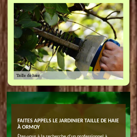
LLE DE
FAITES APPELS LE JARDINIER TAILLE DE HAIE
CHOISI
À ORMOY
HAIE À
e haie
Êtes-vous à la recherche d'un professionnel à
Avez-vous