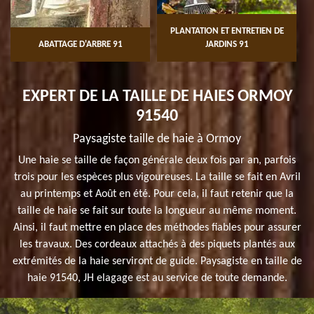
PLANTATION ET ENTRETIEN DE
ABATTAGE D'ARBRE 91
JARDINS 91
EXPERT DE LA TAILLE DE HAIES ORMOY
91540
Paysagiste taille de haie à Ormoy
Une haie se taille de façon générale deux fois par an, parfois
trois pour les espèces plus vigoureuses. La taille se fait en Avril
au printemps et Août en été. Pour cela, il faut retenir que la
taille de haie se fait sur toute la longueur au même moment.
Ainsi, il faut mettre en place des méthodes fiables pour assurer
les travaux. Des cordeaux attachés à des piquets plantés aux
extrémités de la haie serviront de guide. Paysagiste en taille de
haie 91540, JH elagage est au service de toute demande.