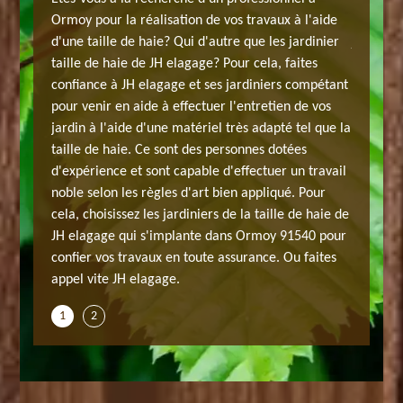
de
Ormoy pour la réalisation de vos travaux à l'aide
neuve po
 vous
d'une taille de haie? Qui d'autre que les jardinier
jardin? 
, il
taille de haie de JH elagage? Pour cela, faites
offrir la
confiance à JH elagage et ses jardiniers compétant
propose 
ance de
pour venir en aide à effectuer l'entretien de vos
avantage
lagage
jardin à l'aide d'une matériel très adapté tel que la
la quali
e moment
taille de haie. Ce sont des personnes dotées
est touj
vices
d'expérience et sont capable d'effectuer un travail
et est p
oup mais
noble selon les règles d'art bien appliqué. Pour
pour vou
lle de
cela, choisissez les jardiniers de la taille de haie de
obtenir 
i se
JH elagage qui s'implante dans Ormoy 91540 pour
haie. Fa
norme
confier vos travaux en toute assurance. Ou faites
siège d
appel vite JH elagage.
prix.
1
2