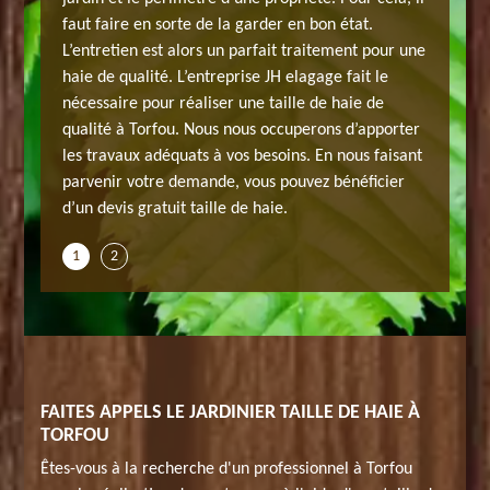
Torfou.
notre éq
faut faire en sorte de la garder en bon état.
lez
Quel que
L’entretien est alors un parfait traitement pour une
s
tailler (
haie de qualité. L’entreprise JH elagage fait le
avez
travaille
nécessaire pour réaliser une taille de haie de
besoin. 
qualité à Torfou. Nous nous occuperons d’apporter
ux
méthodes
les travaux adéquats à vos besoins. En nous faisant
aille de
adéquats
parvenir votre demande, vous pouvez bénéficier
e réalise
haie à T
d’un devis gratuit taille de haie.
nvirons.
des inte
1
2
FAITES APPELS LE JARDINIER TAILLE DE HAIE À
TORFOU
Êtes-vous à la recherche d'un professionnel à Torfou