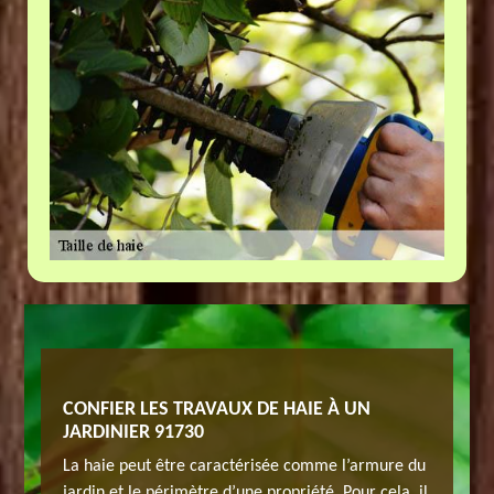
CONFIER LES TRAVAUX DE HAIE À UN
JARDIN
JARDINIER 91730
haie ?
Avez-vou
La haie peut être caractérisée comme l’armure du
le à
N’hésitez
jardin et le périmètre d’une propriété. Pour cela, il