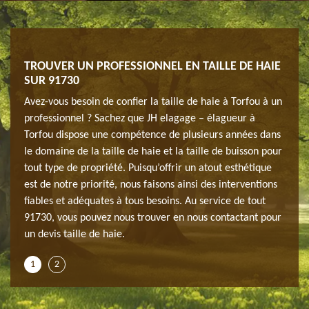
TROUVER UN PROFESSIONNEL EN TAILLE DE HAIE
TAIL
SUR 91730
rtant
Lorsq
Avez-vous besoin de confier la taille de haie à Torfou à un
s
pour 
professionnel ? Sachez que JH elagage – élagueur à
recom
Torfou dispose une compétence de plusieurs années dans
spose
offre
le domaine de la taille de haie et la taille de buisson pour
ou et
d’un 
tout type de propriété. Puisqu’offrir un atout esthétique
ses e
est de notre priorité, nous faisons ainsi des interventions
ice de
techn
fiables et adéquates à tous besoins. Au service de tout
si de
taille
91730, vous pouvez nous trouver en nous contactant pour
 nous
nous 
un devis taille de haie.
puiss
1
2