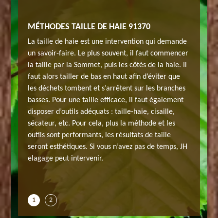
MÉTHODES TAILLE DE HAIE 91370
TROUVE
VERRIE
La taille de haie est une intervention qui demande
le en
Avez-vou
un savoir-faire. Le plus souvent, il faut commencer
otre
taille de
la taille par la Sommet, puis les côtés de la haie. Il
aysagiste
propriét
faut alors tailler de bas en haut afin d’éviter que
jardinie
les déchets tombent et s’arrêtent sur les branches
offrir
spéciali
basses. Pour une taille efficace, il faut également
e bien
un atout
disposer d’outils adéquats : taille-haie, cisaille,
i, pour
taillée 
sécateur, etc. Pour cela, plus la méthode et les
fier les
une haie 
outils sont performants, les résultats de taille
e
travaux 
seront esthétiques. Si vous n’avez pas de temps, JH
e haie
mauvaise 
elagage peut intervenir.
s pouvez
Verriere
nous con
1
2