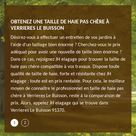
OBTENEZ UNE TAILLE DE HAIE PAS CHÈRE À
JARD
VERRIERES LE BUISSON
ésitez
Avez-
Désirez-vous à effectuer un entretien de vos jardins à
pas à
l’aide d’un taillage bien énorme ? Cherchez-vous le prix
que
jardi
adéquat pour avoir une nouvelle de taille bien énorme ?
soit 
Dans ce cas, rejoignez JH elagage pour trouver la taille de
la
lauri
haie pas chère compatible à vos travaux. Dispose toute
ants
taill
qualité de taille de haie, forte et résistante chez JH
et de
elagage ; toute est en prix rentable. Pour cela, le meilleur
aie à
adéqu
moyen de connaitre le professionnel en taille de haie pas
Verri
chère à Verrieres Le Buisson, reste à la comparaison de
rons.
réali
prix. Alors, appelez JH elagage qui se trouve dans
Verrieres Le Buisson 91370.
1
2