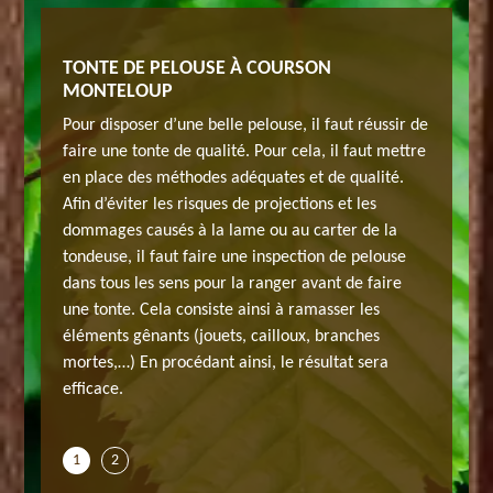
TE DE
TONTE DE PELOUSE À COURSON
CONTAC
MONTELOUP
PELOU
nier
Pour disposer d’une belle pelouse, il faut réussir de
Avez-vou
ouse ?
faire une tonte de qualité. Pour cela, il faut mettre
professi
en place des méthodes adéquates et de qualité.
Après un
 des
Afin d’éviter les risques de projections et les
vigoureu
s dégâts
dommages causés à la lame ou au carter de la
températ
matiques,
tondeuse, il faut faire une inspection de pelouse
causés p
dans tous les sens pour la ranger avant de faire
l’entreti
ialiste,
une tonte. Cela consiste ainsi à ramasser les
professio
otre
éléments gênants (jouets, cailloux, branches
n'hésite
mes au
mortes,…) En procédant ainsi, le résultat sera
équipe d
t la
efficace.
service 
région ID
1
2