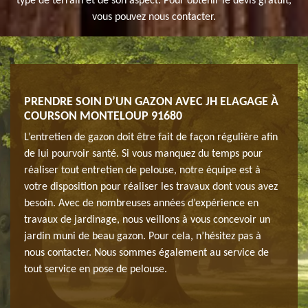
type de terrain et de son aspect. Pour obtenir le devis gratuit,
vous pouvez nous contacter.
N À
PRENDRE SOIN D’UN GAZON AVEC JH ELAGAGE À
PRO
COURSON MONTELOUP 91680
COU
L’entretien de gazon doit être fait de façon régulière afin
JH e
ux
de lui pourvoir santé. Si vous manquez du temps pour
91680
réaliser tout entretien de pelouse, notre équipe est à
d’en
votre disposition pour réaliser les travaux dont vous avez
l’ens
r.
besoin. Avec de nombreuses années d’expérience en
géné
91680
travaux de jardinage, nous veillons à vous concevoir un
Alors
jardin muni de beau gazon. Pour cela, n’hésitez pas à
; vou
JH
nous contacter. Nous sommes également au service de
momen
tout service en pose de pelouse.
elaga
r à
servi
votre