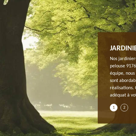
VICE D’UNE POSE DE PELOUSE
JARDINI
de pelouse à Itteville, l’équipe de notre entreprise JH
Nos jardinier
la pose de pelouse et tous autres travaux de jardinage.
pelouse 91760
 de qualité pour toute demande. Nos services sont
équipe, nous 
iculiers, professionnels ou institutions, nous disposons
sont abordabl
uates. Notre équipe veille ainsi à ce que votre tout
réalisations.
t notre intervention.
adéquat à vot
1
2