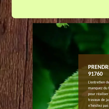
RT POUR ENTRETENIR VOTRE
PRENDRE
 À ITTEVILLE.
91760
te durant toute l’année ? Veuillez contacter JH elagage
L’entretien d
 Il propose des services fiables pour entretenir la
manquez du te
es les méthodes pour prendre en soin la pelouse herbe.
pour réalise
1760 et vous envisagez à appeler un entreprise pour
travaux de ja
 à votre disposition. Sur ce, il son déplacement chez
n’hésitez pa