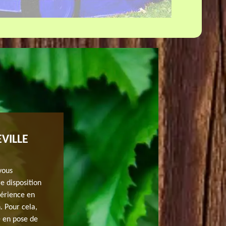
VILLE
FAIRE APPEL À UN EXPERT POUR E
PELOUSE HERBE ET GAZON À ITTEVIL
 vous
Vous voulez que votre pelouse reste verte durant toute 
e disposition
qui s’implante à Itteville dans le 91760. Il propose des s
périence en
pelouse herbe. En plus, il connaît toutes les méthodes 
. Pour cela,
Donc, si vous êtes à Itteville dans le 91760 et vous env
e en pose de
entretenir vos pelouses ; JH elagage est à votre disposi