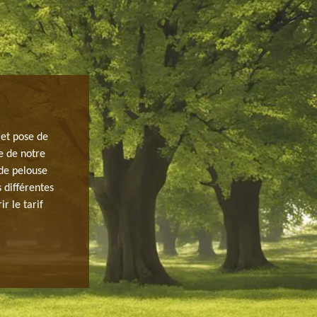
JARDINIER 91760 AU SERVICE D’UN
 et pose de
Mettant en activité des travaux de pose de pelouse à Itt
e de notre
elagage met en place des services pour la pose de pelou
 de pelouse
Pour cela, nous déployons des méthodes de qualité pou
 différentes
pour toute demande. Que vous soyez particuliers, profes
r le tarif
des professionnels et des méthodes adéquates. Notre équ
gazon soit parfaitement entretenu durant notre interve