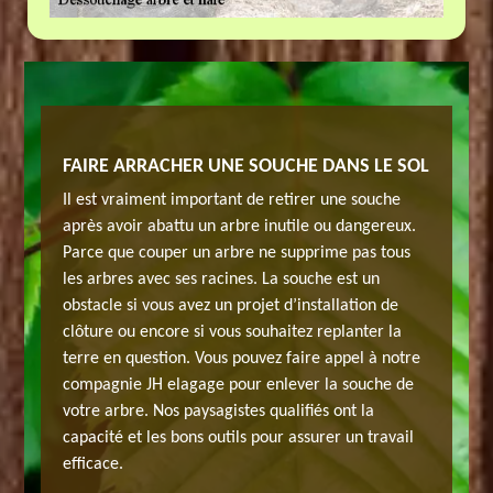
AIE À
FAIRE ARRACHER UNE SOUCHE DANS LE SOL
TRAVAU
CHAMP
Il est vraiment important de retirer une souche
 JH
Vous pou
après avoir abattu un arbre inutile ou dangereux.
aie.
elagage 
Parce que couper un arbre ne supprime pas tous
ire du
Cette ac
les arbres avec ses racines. La souche est un
eut être
fait qu’a
obstacle si vous avez un projet d’installation de
malade. 
clôture ou encore si vous souhaitez replanter la
utie et
l’interve
terre en question. Vous pouvez faire appel à notre
ier le
d’une for
compagnie JH elagage pour enlever la souche de
our ce
travail 
votre arbre. Nos paysagistes qualifiés ont la
t rendre
projet, 
capacité et les bons outils pour assurer un travail
votre te
efficace.