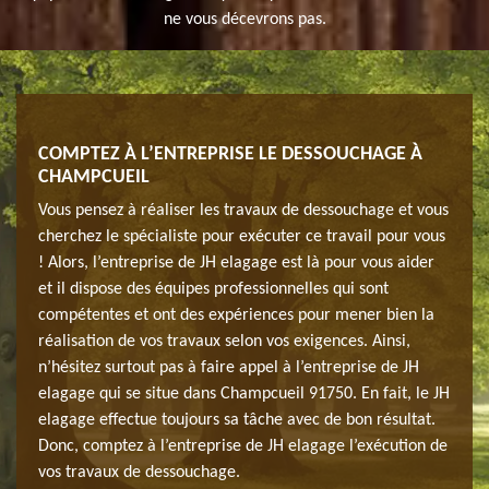
ne vous décevrons pas.
COMPTEZ À L’ENTREPRISE LE DESSOUCHAGE À
ENL
CHAMPCUEIL
ELA
avoir
Vous pensez à réaliser les travaux de dessouchage et vous
Après
inte
cherchez le spécialiste pour exécuter ce travail pour vous
qu'il
du sol
! Alors, l’entreprise de JH elagage est là pour vous aider
qui d
est
et il dispose des équipes professionnelles qui sont
si el
e et
compétentes et ont des expériences pour mener bien la
néces
rbre
réalisation de vos travaux selon vos exigences. Ainsi,
parti
e et
n’hésitez surtout pas à faire appel à l’entreprise de JH
ou de
ous
elagage qui se situe dans Champcueil 91750. En fait, le JH
une s
elagage effectue toujours sa tâche avec de bon résultat.
pouve
Donc, comptez à l’entreprise de JH elagage l’exécution de
profe
vos travaux de dessouchage.