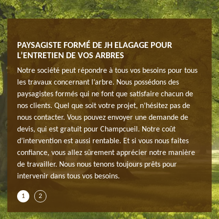
PAYSAGISTE FORMÉ DE JH ELAGAGE POUR
 JH
Si vo
L’ENTRETIEN DE VOS ARBRES
tage
elaga
depuis
de vo
Notre société peut répondre à tous vos besoins pour tous
s
des a
les travaux concernant l’arbre. Nous possédons des
rs,
élagu
paysagistes formés qui ne font que satisfaire chacun de
os
n’aye
nos clients. Quel que soit votre projet, n’hésitez pas de
r de
trava
nous contacter. Vous pouvez envoyer une demande de
 à JH
réali
devis, qui est gratuit pour Champcueil. Notre coût
elaga
d’intervention est aussi rentable. Et si vous nous faites
moins
confiance, vous allez sûrement apprécier notre manière
de travailler. Nous nous tenons toujours prêts pour
intervenir dans tous vos besoins.
1
2