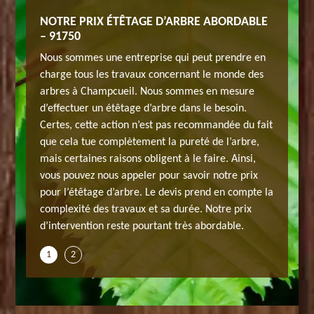
LE DE
NOTRE PRIX ÉTÊTAGE D’ARBRE ABORDABLE
SOCIÉT
– 91750
CHAMP
’étêtage
Nous sommes une entreprise qui peut prendre en
Notre so
charge tous les travaux concernant le monde des
propose 
’arbre
arbres à Champcueil. Nous sommes en mesure
professio
 la mise
d’effectuer un étêtage d’arbre dans le besoin.
vit, gran
e d’arbre
Certes, cette action n’est pas recommandée du fait
en œuvre
 soit le
que cela tue complètement la pureté de l’arbre,
n’est pas
uérit
mais certaines raisons obligent à le faire. Ainsi,
type, pa
i, si vous
vous pouvez nous appeler pour savoir notre prix
pas, mais
der des
pour l’étêtage d’arbre. Le devis prend en compte la
avez ce 
JH
complexité des travaux et sa durée. Notre prix
détails 
d’intervention reste pourtant très abordable.
elagage.
1
2