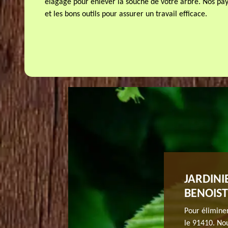
elagage pour enlever la souche de votre arbre. Nos pays
et les bons outils pour assurer un travail efficace.
ONNEL LE DESSOUCHAGE ARBRE ET
JARDINI
NOIST
BENOIST
us les travaux qui concernent le dessouchage que ce soit
Pour éliminer
ail nécessite de spécialiste qui a de bonne technique et
le 91410. Nou