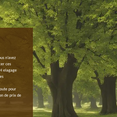
JH ELAGAGE : PAYSAGISTE EN ŒUV
SATISFACTION
ous n’avez
Avez-vous un plan pour enlever la souche de votre arbre
cer ces
invitons à faire appel à notre équipe de paysagiste en 
 JH elagage
domaine, nos paysagistes ne satisfont que nos clients. 
les
pour devenir paysagistes qui maîtrisent tous les domain
cela, vous pouvez toujours vous attendre à un service gar
coute pour
N'attendez pas pour nous contacter!
on de prix de