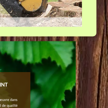
INT
EFFECTUEZ AU PROFESSIONNEL LE 
HAIE À PLESSIS SAINT BENOIST
 œuvre dans
Pour tous ceux qui veulent effectuer tous les travaux q
l de qualité
en arbre ou en haie. Sachez que ce travail nécessite de 