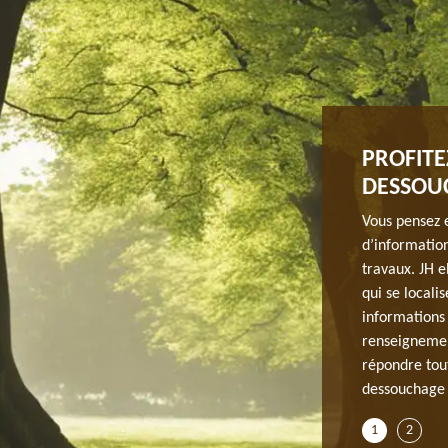
E EN ŒUVRE POUR VOTRE ENTIÈRE
PROFITE
DESSOUC
e de votre arbre qui vient d’être abattu ? Nous vous
Vous pensez e
e paysagiste en œuvre dans tout 91410. Experts dans le
d’informatio
ue nos clients. Notre entreprise a formé des personnes
travaux. JH e
 tous les domaines du métier de l’arboriculture. Pour
qui se locali
 à un service garanti et un résultat très efficace.
informations 
renseignement
répondre tout
dessouchage 
1
2