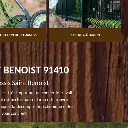
ÉFECTION DE PELOUSE 91
POSE DE CLÔTURE 91
 BENOIST 91410
sis Saint Benoist
st très important de confier le travail
ui est performante dans cette œuvre.
nique, la décomposition chimique et les
 vous convient.