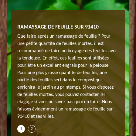
RAMASSAGE DE FEUILLE SUR 91410
ardin
Vous vou
H elagage
pour qu’
Que faire après un ramassage de feuille ? Pour
la
à Plessis
une petite quantité de feuilles mortes, il est
l est
hauteur d
recommandé de faire un broyage des feuilles avec
ssionnel
constitu
la tondeuse. En effet, ces feuilles sont utilisées
ndes
qui sont
pour être un excellent engrais pour la pelouse.
nage. De
pour les
Pour une plus grosse quantité de feuilles, une
 pour
plus, ce
partie des feuilles sert dans le compost qui
t de leurs
que vous 
enrichira le jardin au printemps. Si vous disposez
nt
travaux. 
de feuilles mortes, vous pouvez contacter JH
e temps
Benoist 
elagage si vous ne savez pas quoi en faire. Nous
ler JH
pour s’o
faisons évidemment un ramassage de feuille sur
vail.
elagage 
91410 et ses villes.
1
2