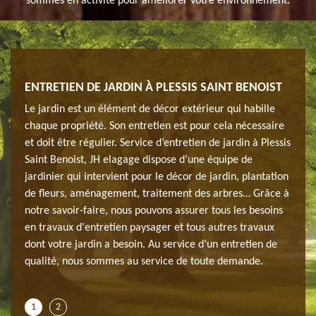
sommes en activité pour améliorer votre environnement.
ENTRETIEN DE JARDIN À PLESSIS SAINT BENOIST
ENTR
faire
Le jardin est un élément de décor extérieur qui habille
L’ent
lisée
chaque propriété. Son entretien est pour cela nécessaire
régul
 à
et doit être régulier. Service d’entretien de jardin à Plessis
dans 
mande
Saint Benoist, JH elagage dispose d’une équipe de
Pless
 de
jardinier qui intervient pour le décor de jardin, plantation
pour 
lles,
de fleurs, aménagement, traitement des arbres… Grâce à
quali
notre savoir-faire, nous pouvons assurer tous les besoins
entre
assez
en travaux d'entretien paysager et tous autres travaux
entre
. Vous
dont votre jardin a besoin. Au service d’un entretien de
de te
 de
qualité, nous sommes au service de toute demande.
pouv
devis
1
2