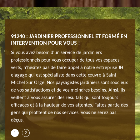
ELLE
91240 : JARDINIER PROFESSIONNEL ET FORMÉ EN
ENT
INTERVENTION POUR VOUS !
JH E
nte
Si vous avez besoin d’un service de jardiniers
Êtes-
e ?
professionnels pour vous occuper de tous vos espaces
pour 
le
verts, n’hésitez pas de faire appel à notre entreprise JH
Nous 
 les
elagage qui est spécialiste dans cette œuvre à Saint
décon
des
Michel Sur Orge. Nos paysagistes jardiniers sont soucieux
arbre
de vos satisfactions et de vos moindres besoins. Ainsi, ils
branc
veillent à vous assurer des résultats qui sont toujours
profe
vez
efficaces et à la hauteur de vos attentes. Faites partie des
requi
s
gens qui profitent de nos services, vous ne serez pas
pas q
déçus.
dépla
1
2