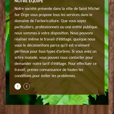
NOTRE ÉQUIPE
JH ELA
rvices
Notre société présente dans la ville de Saint Michel
Nous vou
ble à
Sur Orge vous propose tous les services dans le
d’étêtag
re arbre
domaine de l’arboriculture. Que vous soyez
Saint Mi
ires de
particuliers, professionnels ou une entité publique,
permet d
 bien
nous sommes à votre disposition. Nous pouvons
cette op
 vous
réaliser même le travail d’étêtage, quoique nous
vous veni
ait que
vous le déconseillons parce qu’il est vraiment
orienter 
e de haut
périlleux pour tous types d’arbres. Si vous avez un
c’est un 
procédure
arbre malade, vous pouvez nous contacter pour
niveau, i
e action
demander notre tarif d’étêtage. Pour effectuer ce
est égal
travail, prenez connaissance de toutes les
n’est pas
conditions pour éviter les problèmes.
1
2