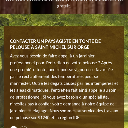
gratuit.
CONTACTER UN PAYSAGISTE EN TONTE DE
JARD
PELOUSE À SAINT MICHEL SUR ORGE
PEL
de
Avez-vous besoin de faire appel à un jardinier
L’équ
e de
professionnel pour l’entretien de votre pelouse ? Après
pelou
és à
une première tonte, une repousse vigoureuse favorisée
pelou
par le réchauffement des températures peut se
réali
manifester. Outre les dégâts causés par les intempéries et
esthé
ntion
les aléas climatiques, l’entretien fait ainsi appelle au soin
néces
iels
de professionnel. Si vous avez besoin d’un spécialiste,
pour 
nsi,
n'hésitez pas à confier votre demande à notre équipe de
profe
 nous
jardinier JH elagage. Nous sommes au service des travaux
vous 
de pelouse sur 91240 et la région IDF.
puiss