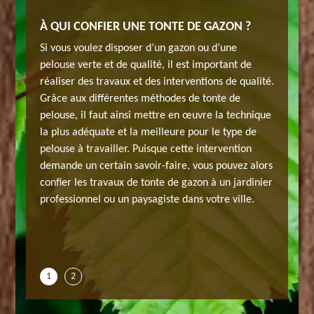
SUR
À QUI CONFIER UNE TONTE DE GAZON ?
POSE D
ORGE
Si vous voulez disposer d’un gazon ou d’une
erris
Composée
pelouse verte et de qualité, il est important de
 elagage
dans le 
réaliser des travaux et des interventions de qualité.
ces de
à Saint 
Grâce aux différentes méthodes de tonte de
 gazon,
maintena
pelouse, il faut ainsi mettre en œuvre la technique
us
ramassag
la plus adéquate et la meilleure pour le type de
 méthodes
travaill
pelouse à travailler. Puisque cette intervention
ls de
aguerrie
demande un certain savoir-faire, vous pouvez alors
ur les
haute te
confier les travaux de tonte de gazon à un jardinier
 surface
travaux.
professionnel ou un paysagiste dans votre ville.
rain et
de votre 
t, vous
de son a
pouvez n
1
2