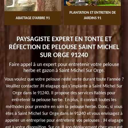
PLANTATION ET ENTRETIEN DE
ABATTAGE D'ARBRE 91
JARDINS 91
PAYSAGISTE EXPERT EN TONTE ET
RÉFECTION DE PELOUSE SAINT MICHEL
SUR ORGE 91240
Faire appel à un expert pour entretenir votre pelouse
herbe et gazon à Saint Michel Sur Orge.
Vous voulez que votre pelouse reste verte durant toute l’année ?
Veuillez contacter JH elagage qui s’implante à Saint Michel Sur
Orge dans le 91240. Il propose des services fiables pour
entretenir la pelouse herbe. En plus, il connaît toutes les
méthodes pour prendre en soin la pelouse herbe. Donc, si vous
êtes à Saint Michel Sur Orge dans le 91240 et vous envisagez à
appeler un entreprise pour entretenir vos pelouses ; JH elagage
est à votre disposition. Sur ce, il son déplacement chez vous est