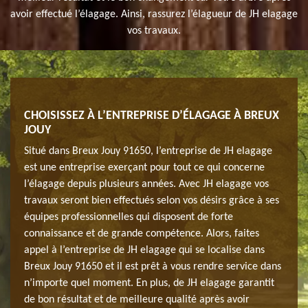
avoir effectué l’élagage. Ainsi, rassurez l’élagueur de JH elagage
vos travaux.
CHOISISSEZ À L’ENTREPRISE D’ÉLAGAGE À BREUX
INT
JOUY
PARF
, au
Situé dans Breux Jouy 91650, l’entreprise de JH elagage
Même 
rbres
est une entreprise exerçant pour tout ce qui concerne
fur e
issent
l’élagage depuis plusieurs années. Avec JH elagage vos
peuve
les
travaux seront bien effectués selon vos désirs grâce à ses
accum
équipes professionnelles qui disposent de forte
pins 
r des
connaissance et de grande compétence. Alors, faites
spéci
r
appel à l’entreprise de JH elagage qui se localise dans
arbus
tudié
Breux Jouy 91650 et il est prêt à vous rendre service dans
autru
n’importe quel moment. En plus, de JH elagage garantit
votre
de bon résultat et de meilleure qualité après avoir