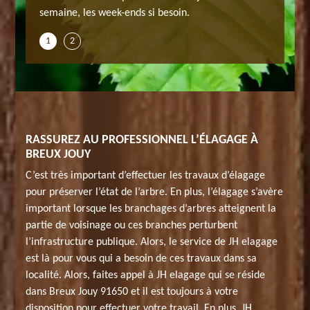
semaine, les week-ends si besoin.
vous aide
1
2
RASSUREZ AU PROFESSIONNEL L’ÉLAGAGE À
BREUX JOUY
C’est très important d’effectuer les travaux d’élagage
pour préserver l’état de l’arbre. En plus, l’élagage s’avère
important lorsque les branchages d’arbres atteignent la
partie de voisinage ou ces branches perturbent
l’infrastructure publique. Alors, le service de JH elagage
est là pour vous qui a besoin de ces travaux dans sa
localité. Alors, faites appel à JH elagage qui se réside
dans Breux Jouy 91650 et il est toujours à votre
disposition pour effectuer votre travail. En plus, JH