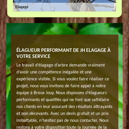
ELAGAGE
ÉLAGUEUR PERFORMANT DE JH ELAGAGE À
UN DEV
VOTRE SERVICE
DANS L
Jouy.
Le travail d’élagage d’arbre demande vraiment
L’élagag
lus
d’avoir une compétence inégalée et une
Cette op
 tout,
expérience visible. Si vous voulez faire réaliser ce
attrayant
our les
projet, nous vous invitons de faire appel à notre
l’élagage
société
équipe à Breux Jouy. Nous disposons d’élagueurs
gens, les
rent ce
performants et qualifiés qui ne font que satisfaire
possède 
 élagage
nos clients en leur assurant des résultats attrayants
projet. 
ieux
et non décevants. Avec un devis gratuit et un prix
d’arbre 
 gratuit
imbattable, n’hésitez pas de nous contacter. Nous
préparer
e pour
restons à votre disposition toute la journée de la
et sans 