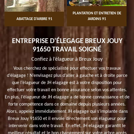
PLANTATION ET ENTRETIEN DE
ABATTAGE D'ARBRE 91
JARDINS 91
ENTREPRISE D'ÉLEGAGE BREUX JOUY
91650 TRAVAIL SOIGNÉ
Confiez à l’élagueur à Breux Jouy
Vous cherchez de spécialiste pour effectuer vos travaux
d’élagage ! N’envisagez plus d’aller à gauche et à droite parce
que l’élagueur de JH elagage est à votre disposition pour
effectuer votre travail en bonne assurance selon vos attentes.
En plus, l’élagueur de JH elagage a de bonne connaissance et de
forte compétence dans ce domaine depuis plusieurs années.
Alors, appelez immédiatement JH elagage qui s’implante dans
Breux Jouy 91650 et il envoie directement son élagueur pour
intervenir dans votre travail. En effet, JH elagage garantit le
meilleur résultat et le bon changement sur votre arbre après