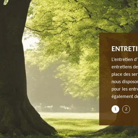
ENTRETI
rdin de lui offrir un atout esthétique. Devenu un havre
L’entretien d
une propriété, le jardin est un espace à prendre en
entretiens d
poser et faire appel à un professionnel pour son
place des ser
ts. Au service d’un entretien de jardin à Breux Jouy et
nous disposon
ervenir pour toute demande. Pour cela, notre équipe met
pour les entr
 qualité.
également de 
1
2