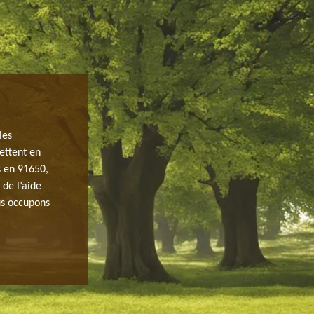
ENTRETIEN DE JARDIN
les
Il est important lorsque vous avez un jardin de lui offr
ettent en
de paix et un élément à part entière d’une propriété, l
s en 91650,
compte. Aujourd’hui, vous pouvez en disposer et faire a
de l’aide
entretien et l’entretien de ses composants. Au service d
ous occupons
ses environs, JH elagage est prêt à intervenir pour to
en œuvre des interventions fiables et de qualité.