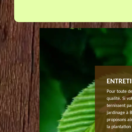
SUR 91650
ENTRETI
? Pour une petite quantité de feuilles mortes, il est
Pour toute d
lles avec la tondeuse. En effet, ces feuilles sont
qualité. Si vo
 pour la pelouse. Pour une plus grosse quantité de
ternissent pa
ns le compost qui enrichira le jardin au printemps. Si
jardinage à B
pouvez contacter JH elagage si vous ne savez pas quoi en
proposons ain
sage de feuille sur 91650 et ses villes.
la plantatio