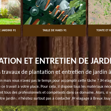
 JARDINS 91
TAILLE DE HAIES 91
TONTE ET R
ATION ET ENTRETIEN DE JARD
s travaux de plantation et entretien de jardin 
in mais vous n’avez pas le temps pour accomplir cette tâche ? JH el
re ce travail à votre place. Pour cela, il dispose tous les matériaux 
sont tous des professionnels et compétents dans ce domaine. Alors, si 
otre jardin ; n’hésitez surtout pas à contacter JH elagage à Breux Jouy