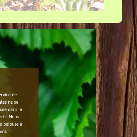
RAMASSAGE DE FEUILLE SUR 91650
ervice de
Que faire après un ramassage de feuille ? Pour une petit
ntes ne se
recommandé de faire un broyage des feuilles avec la ton
isée dans le
utilisées pour être un excellent engrais pour la pelouse
erts. Nous
feuilles, une partie des feuilles sert dans le compost qui
de pelouse à
vous disposez de feuilles mortes, vous pouvez contacter
ent.
faire. Nous faisons évidemment un ramassage de feuille 