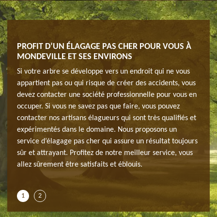
PROFIT D’UN ÉLAGAGE PAS CHER POUR VOUS À
SER
MONDEVILLE ET SES ENVIRONS
MON
Si votre arbre se développe vers un endroit qui ne vous
L'éla
son
appartient pas ou qui risque de créer des accidents, vous
lorsq
pas.
devez contacter une société professionnelle pour vous en
du vo
occuper. Si vous ne savez pas que faire, vous pouvez
Parce
avoir-
contacter nos artisans élagueurs qui sont très qualifiés et
L'éla
 fait
expérimentés dans le domaine. Nous proposons un
faire
r à
service d’élagage pas cher qui assure un résultat toujours
que c
os
sûr et attrayant. Profitez de notre meilleur service, vous
bien 
e sur
allez sûrement être satisfaits et éblouis.
élagu
9159
1
2