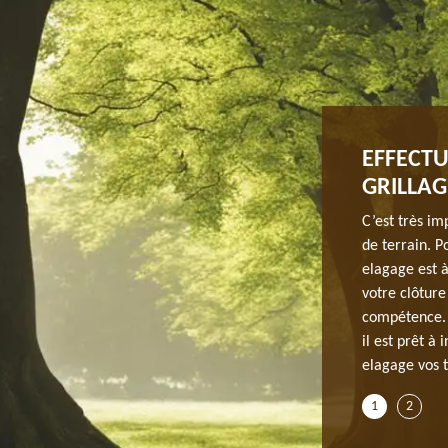
EN BOIS À MONDEVILLE
EFFECTU
GRILLAG
e à l’installation d’une clôture en bois. Protégez-vous
 Pour la pose d’une clôture, faites confiance à notre
C’est très im
vaux demandant un haut savoir-faire et des compétences,
de terrain. P
ûrement la garantie d’un ouvrage soigné et de qualité.
elagage est à
is, vous en aurez détaillé et personnalisé selon votre
votre clôture
re écoute pour tous besoins de renseignements.
compétence. 
il est prêt à
elagage vos t
1
2