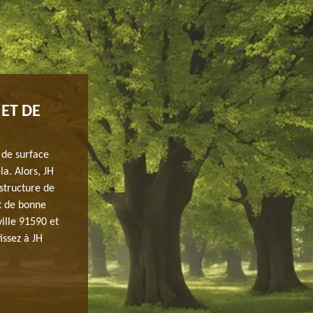
ET DE
UTILITÉ D’UNE CLÔTURE EN BOIS À
Profitez de votre espace extérieur, grâce à l’installatio
des regards indiscrets avec ce matériau. Pour la pose d’
 de surface
équipe experte. Puisqu’il s’agit de travaux demandant u
la. Alors, JH
le recours à une équipe renommée est sûrement la gara
structure de
Contactez-nous pour une demande de devis, vous en aure
et de bonne
projet. L’équipe reste également à votre écoute pour t
ille 91590 et
issez à JH