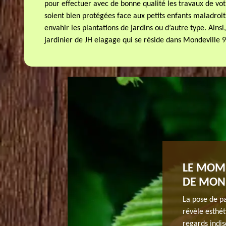
pour effectuer avec de bonne qualité les travaux de votr
soient bien protégées face aux petits enfants maladroi
envahir les plantations de jardins ou d’autre type. Ainsi,
jardinier de JH elagage qui se réside dans Mondeville 
RE DE JH ELAGAGE POUR UNE
LE MOME
DE MON
ôture professionnel et qualifié ? Nous vous invitons de
La pose de pa
erte en la matière. Nos artisans sont en mesure de faire
révèle esthét
it votre attente. Ils peuvent aussi donner des conseils
regards indis