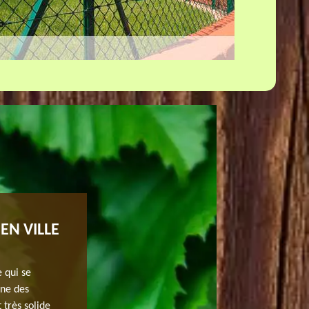
EN VILLE
ARTISAN POSE DE CLÔTURE DE JH 
INTERVENTION ASSURÉE
e qui se
Avez-vous besoin d’un artisan pose de clôture profession
ine des
recourir à notre entreprise qui est experte en la matièr
 très solide
une réalisation satisfaisante quel que soit votre attente