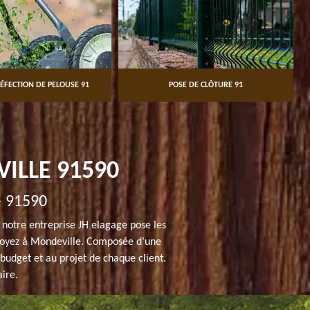
ÉFECTION DE PELOUSE 91
POSE DE CLÔTURE 91
ILLE 91590
— 91590
 notre entreprise JH elagage pose les
s soyez à Mondeville. Composée d’une
 budget et au projet de chaque client.
aire.