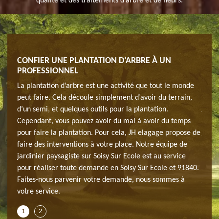
qualité et des traitements d’arbre et de fleurs.
CONFIER UNE PLANTATION D’ARBRE À UN
qu’il
Vous 
PROFESSIONNEL
reste
Ecole
La plantation d’arbre est une activité que tout le monde
atten
peut faire. Cela découle simplement d’avoir du terrain,
utes
jardi
d’un semi, et quelques outils pour la plantation.
les d
Cependant, vous pouvez avoir du mal à avoir du temps
oute
jardi
pour faire la plantation. Pour cela, JH elagage propose de
leurs
pour 
faire des interventions à votre place. Notre équipe de
le
trava
jardinier paysagiste sur Soisy Sur Ecole est au service
tre
91840
pour réaliser toute demande en Soisy Sur Ecole et 91840.
acer
jardi
Faites-nous parvenir votre demande, nous sommes à
à fai
votre service.
1
2