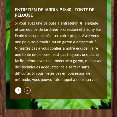
ECOLE
ENTRETIEN DE JARDIN 91840 : TONTE DE
ENTRET
PELOUSE
leurs
Si vous v
Si vous avez une pelouse à entretenir, JH elagage
mps,
bien pri
et son équipe de jardinier professionnel à Soisy Sur
n
n’hésite
Ecole s’occupe de réaliser votre projet. Avez-vous
éré comme
spéciali
une pelouse à tondre ou un gazon à entretenir ?
mme la
un vérit
N’hésitez pas à vous confier à notre équipe. Faire
doit être
terrasse 
une tonte de pelouse n’est pas toujours une tâche
ent
entreten
facile même avec une tondeuse à gazon, mais avec
nnement
esthétiq
des techniques adéquates, cela se fera sans
pratique
de quali
difficulté. Si vous n’êtes pas en possession de
des serv
méthode, vous pouvez faire appel à notre service.
1
2