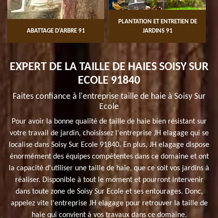
PLANTATION ET ENTRETIEN DE
ABATTAGE D'ARBRE 91
JARDINS 91
EXPERT DE LA TAILLE DE HAIES SOISY SUR
ECOLE 91840
Faites confiance à l'entreprise taille de haie à Soisy Sur
Ecole
Pour avoir la bonne qualité de taille de haie bien résistant sur
votre travail de jardin, choisissez l'entreprise JH elagage qui se
localise dans Soisy Sur Ecole 91840. En plus, JH elagage dispose
énormément des équipes compétentes dans ce domaine et ont
la capacité d'utiliser une taille de haie, que ce soit vos jardins à
réaliser. Disponible à tout le moment et pourront intervenir
dans toute zone de Soisy Sur Ecole et ses entourages. Donc,
appelez vite l'entreprise JH elagage pour retrouver la taille de
haie qui convient à vos travaux dans ce domaine.