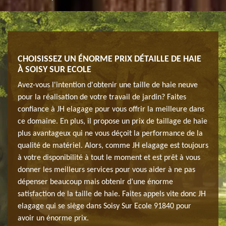
IER
CHOISISSEZ UN ÉNORME PRIX DÉTAILLE DE HAIE
CONF
À SOISY SUR ECOLE
918
ardin
Avez-vous l'intention d'obtenir une taille de haie neuve
La ha
re en
pour la réalisation de votre travail de jardin? Faites
et le
un
confiance à JH elagage pour vous offrir la meilleure dans
sorte
rise
ce domaine. En plus, il propose un prix de taillage de haie
parfa
 de
plus avantageux qui ne vous déçoit la performance de la
JH el
ons
qualité de matériel. Alors, comme JH elagage est toujours
haie 
us
à votre disponibilité à tout le moment et est prêt à vous
d’app
ier
donner les meilleurs services pour vous aider à ne pas
faisa
dépenser beaucoup mais obtenir d’une énorme
d’un 
satisfaction de la taille de haie. Faites appels vite donc JH
elagage qui se siège dans Soisy Sur Ecole 91840 pour
avoir un énorme prix.