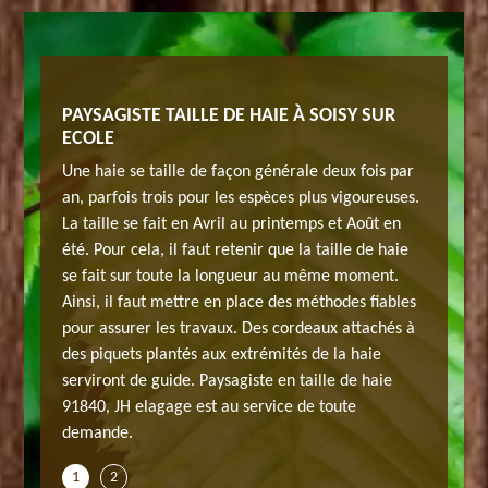
À SOISY
PAYSAGISTE TAILLE DE HAIE À SOISY SUR
PROFES
ECOLE
SUR EC
ns la
Une haie se taille de façon générale deux fois par
Entrepri
réalise
an, parfois trois pour les espèces plus vigoureuses.
taille de
nnées,
La taille se fait en Avril au printemps et Août en
des trav
 toute
été. Pour cela, il faut retenir que la taille de haie
nous fai
aille de
se fait sur toute la longueur au même moment.
demande 
ue jardin
Ainsi, il faut mettre en place des méthodes fiables
qualité 
r-faire
pour assurer les travaux. Des cordeaux attachés à
et chaqu
ille de
des piquets plantés aux extrémités de la haie
nous a p
ons
serviront de guide. Paysagiste en taille de haie
haie pou
91840, JH elagage est au service de toute
depuis c
demande.
1
2