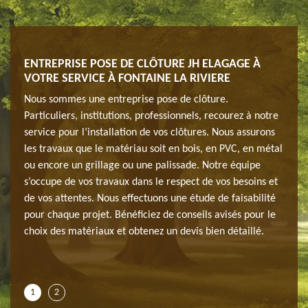
 LA
ENTREPRISE POSE DE CLÔTURE JH ELAGAGE À
UTIL
VOTRE SERVICE À FONTAINE LA RIVIERE
RIVI
ion
Nous sommes une entreprise pose de clôture.
Profi
Particuliers, institutions, professionnels, recourez à notre
d’une
re,
service pour l’installation de vos clôtures. Nous assurons
indis
git de
les travaux que le matériau soit en bois, en PVC, en métal
faite
ou encore un grillage ou une palissade. Notre équipe
trava
t
s’occupe de vos travaux dans le respect de vos besoins et
comp
té.
de vos attentes. Nous effectuons une étude de faisabilité
sûrem
pour chaque projet. Bénéficiez de conseils avisés pour le
Conta
quipe
choix des matériaux et obtenez un devis bien détaillé.
aurez
reste
rens
1
2