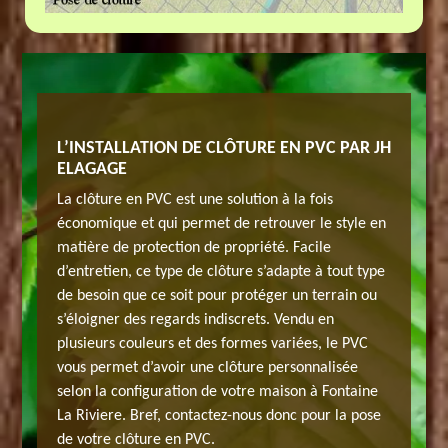
SE DE
L’INSTALLATION DE CLÔTURE EN PVC PAR JH
LE MOM
A
ELAGAGE
PALISS
RIVIER
La clôture en PVC est une solution à la fois
La pose 
économique et qui permet de retrouver le style en
 qui se
propriét
matière de protection de propriété. Facile
ion
révèle es
d’entretien, ce type de clôture s’adapte à tout type
s regards
idéale p
de besoin que ce soit pour protéger un terrain ou
re
indiscre
s’éloigner des regards indiscrets. Vendu en
t facile
terrain. 
plusieurs couleurs et des formes variées, le PVC
 avoir
à entret
vous permet d’avoir une clôture personnalisée
pose
plus d’i
selon la configuration de votre maison à Fontaine
voir peur
clôture 
La Riviere. Bref, contactez-nous donc pour la pose
de nous 
de votre clôture en PVC.